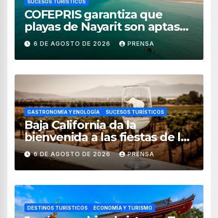
SUCESOS TURÍSTICOS
COFEPRIS garantiza que
playas de Nayarit son aptas
para uso recreativo
6 DE AGOSTO DE 2026
PRENSA
GASTRONOMÍA Y ENOLOGÍA
SUCESOS TURÍSTICOS
Baja California da la
bienvenida a las fiestas de la
vendimia 2026
6 DE AGOSTO DE 2026
PRENSA
DESTINOS TURÍSTICOS
ECONOMÍA Y TURISMO