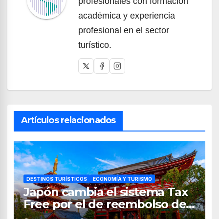
profesionales con formación
académica y experiencia
profesional en el sector
turístico.
Artículos relacionados
DESTINOS TURÍSTICOS
ECONOMÍA Y TURISMO
Japón cambia el sistema Tax
Free por el de reembolso de
impuestos desde noviembre