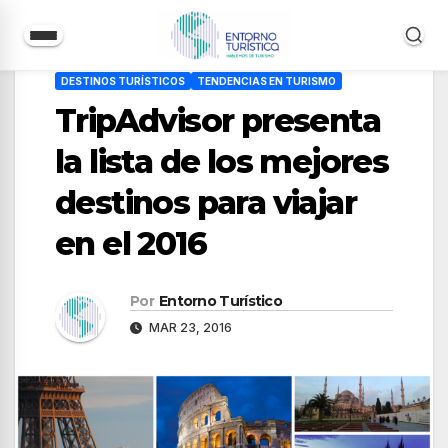
Saltar
DESTINOS TURÍSTICOS
TENDENCIAS EN TURISMO
al
TripAdvisor presenta
contenido
la lista de los mejores
destinos para viajar
en el 2016
Por
Entorno Turístico
MAR 23, 2016