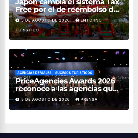
Japón cambia el sistema Tax
Free por el de reembolso de
impuestos desde noviembre
5 DE AGOSTO DE 2026
ENTORNO
de 2026
TURÍSTICO
AGENCIAS DE VIAJES
SUCESOS TURÍSTICOS
PriceAgencies Awards 2026
reconoce a las agencias que
impulsan el crecimiento del
5 DE AGOSTO DE 2026
PRENSA
turismo en México