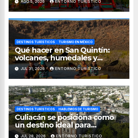
AGO 5, 2026
ENTORNO TURÍSTICO
de 2026
DESTINOS TURÍSTICOS
TURISMO EN MÉXICO
Qué hacer en San Quintín:
volcanes, humedales y
sabores del mar
JUL 31, 2026
ENTORNO TURÍSTICO
DESTINOS TURÍSTICOS
HABLEMOS DE TURISMO
Culiacán se posiciona como
un destino ideal para
combinar negocios y turismo
JUL 28, 2026
ENTORNO TURÍSTICO