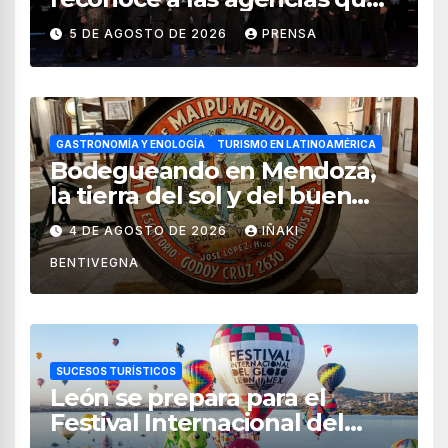
impulsan el crecimiento del
5 DE AGOSTO DE 2026
PRENSA
turismo en México
GASTRONOMÍA Y ENOLOGÍA
TURISMO EN LATINOAMÉRICA
Bodegueando en Mendoza,
la tierra del sol y del buen
vino
4 DE AGOSTO DE 2026
IÑAKI
BENTIVEGNA
SUCESOS TURÍSTICOS
León se prepara para el
Festival Internacional del
Globo 2026 con pilotos de 25