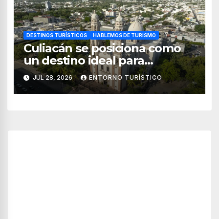
DESTINOS TURÍSTICOS
HABLEMOS DE TURISMO
Culiacán se posiciona como
un destino ideal para
combinar negocios y turismo
JUL 28, 2026
ENTORNO TURÍSTICO