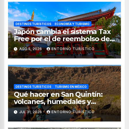
DESTINOS TURÍSTICOS
ECONOMÍA Y TURISMO
Japón cambia el sistema Tax
Free por el de reembolso de
impuestos desde noviembre
AGO 5, 2026
ENTORNO TURÍSTICO
de 2026
DESTINOS TURÍSTICOS
TURISMO EN MÉXICO
Qué hacer en San Quintín:
volcanes, humedales y
sabores del mar
JUL 31, 2026
ENTORNO TURÍSTICO