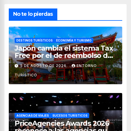
No te lo pierdas
DESTINOS TURÍSTICOS
ECONOMÍA Y TURISMO
Japón cambia el sistema Tax
Free por el de reembolso de
impuestos desde noviembre
5 DE AGOSTO DE 2026
ENTORNO
de 2026
TURÍSTICO
AGENCIAS DE VIAJES
SUCESOS TURÍSTICOS
PriceAgencies Awards 2026
reconoce a las agencias que