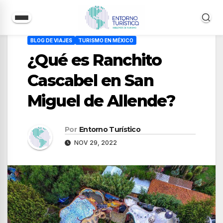
Saltar
BLOG DE VIAJES
TURISMO EN MÉXICO
al
¿Qué es Ranchito
contenido
Cascabel en San
Miguel de Allende?
Por
Entorno Turístico
NOV 29, 2022