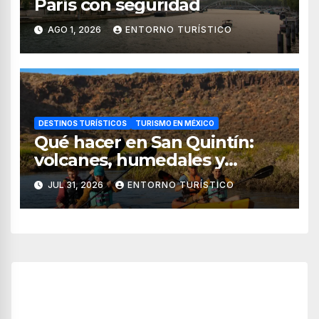
París con seguridad
AGO 1, 2026
ENTORNO TURÍSTICO
DESTINOS TURÍSTICOS
TURISMO EN MÉXICO
Qué hacer en San Quintín:
volcanes, humedales y
sabores del mar
JUL 31, 2026
ENTORNO TURÍSTICO