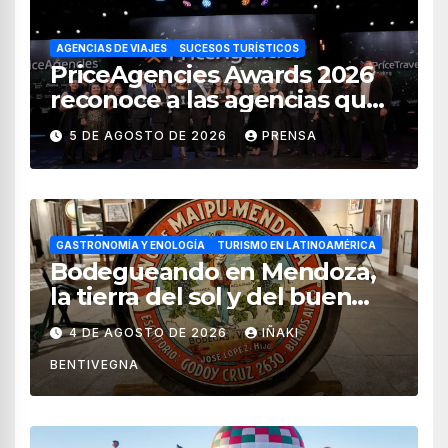
AGENCIAS DE VIAJES
SUCESOS TURÍSTICOS
PriceAgencies Awards 2026
reconoce a las agencias que
impulsan el crecimiento del
5 DE AGOSTO DE 2026
PRENSA
turismo en México
GASTRONOMÍA Y ENOLOGÍA
TURISMO EN LATINOAMÉRICA
Bodegueando en Mendoza,
la tierra del sol y del buen
vino
4 DE AGOSTO DE 2026
IÑAKI
BENTIVEGNA