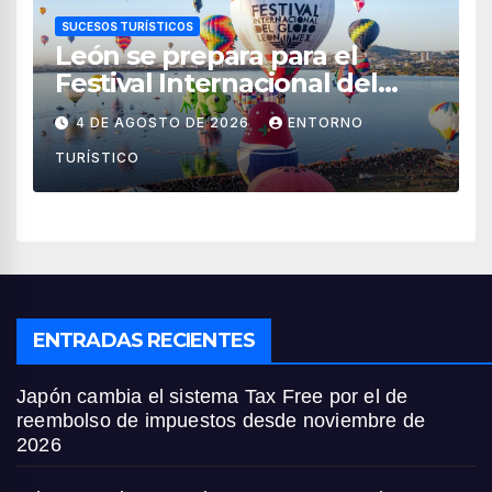
SUCESOS TURÍSTICOS
León se prepara para el
Festival Internacional del
Globo 2026 con pilotos de 25
4 DE AGOSTO DE 2026
ENTORNO
países
TURÍSTICO
ENTRADAS RECIENTES
Japón cambia el sistema Tax Free por el de
reembolso de impuestos desde noviembre de
2026