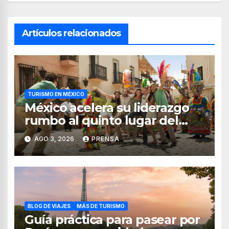
Artículos relacionados
TURISMO EN MÉXICO
México acelera su liderazgo
rumbo al quinto lugar del
turismo mundial
AGO 3, 2026
PRENSA
BLOG DE VIAJES
MÁS DE TURISMO
Guía práctica para pasear por