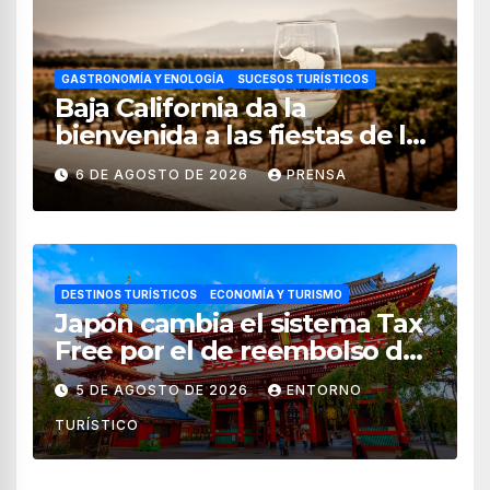
GASTRONOMÍA Y ENOLOGÍA
SUCESOS TURÍSTICOS
Baja California da la
bienvenida a las fiestas de la
vendimia 2026
6 DE AGOSTO DE 2026
PRENSA
DESTINOS TURÍSTICOS
ECONOMÍA Y TURISMO
Japón cambia el sistema Tax
Free por el de reembolso de
impuestos desde noviembre
5 DE AGOSTO DE 2026
ENTORNO
de 2026
TURÍSTICO