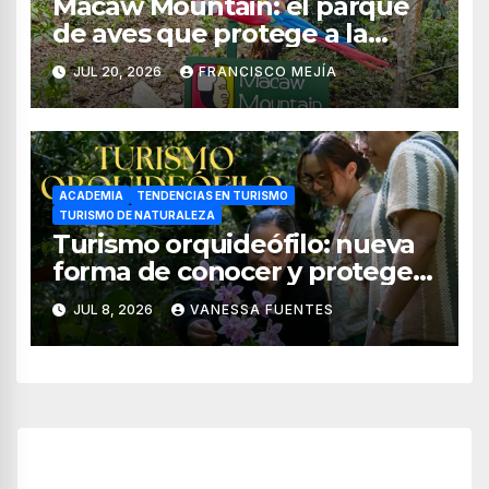
Macaw Mountain: el parque
de aves que protege a la
guacamaya roja en Honduras
JUL 20, 2026
FRANCISCO MEJÍA
ACADEMIA
TENDENCIAS EN TURISMO
TURISMO DE NATURALEZA
Turismo orquideófilo: nueva
forma de conocer y proteger
las orquídeas de México
JUL 8, 2026
VANESSA FUENTES