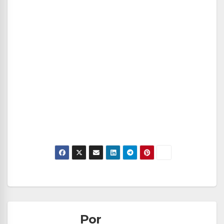
Navegación
de
Por
entradas