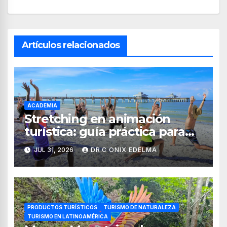
Artículos relacionados
ACADEMIA
Stretching en animación
turística: guía práctica para
crear experiencias de
JUL 31, 2026
DR.C ONIX EDELMA
bienestar en hoteles
PRODUCTOS TURÍSTICOS
TURISMO DE NATURALEZA
TURISMO EN LATINOAMÉRICA