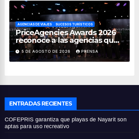
AGENCIAS DE VIAJES
SUCESOS TURÍSTICOS
PriceAgencies Awards 2026
reconoce a las agencias que
impulsan el crecimiento del
5 DE AGOSTO DE 2026
PRENSA
turismo en México
ENTRADAS RECIENTES
COFEPRIS garantiza que playas de Nayarit son
aptas para uso recreativo