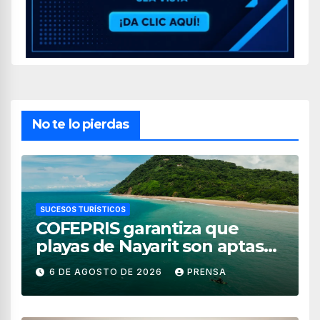
No te lo pierdas
SUCESOS TURÍSTICOS
COFEPRIS garantiza que
playas de Nayarit son aptas
para uso recreativo
6 DE AGOSTO DE 2026
PRENSA