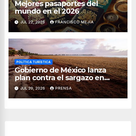
Mejores pasaportes del
mundo en el 2026
JUL 22, 2026
FRANCISCO MEJÍA
POLÍTICA TURÍSTICA
Gobierno de México lanza
plan contra el sargazo en
playas de Quintana Roo
JUL 20, 2026
PRENSA