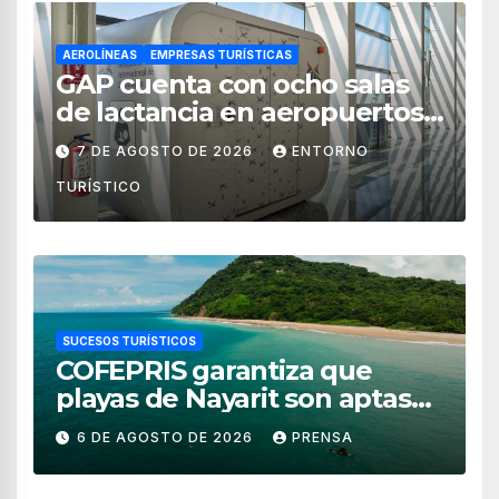
AEROLÍNEAS
EMPRESAS TURÍSTICAS
GAP cuenta con ocho salas
de lactancia en aeropuertos
de México
7 DE AGOSTO DE 2026
ENTORNO
TURÍSTICO
SUCESOS TURÍSTICOS
COFEPRIS garantiza que
playas de Nayarit son aptas
para uso recreativo
6 DE AGOSTO DE 2026
PRENSA