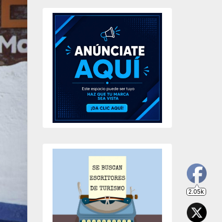
2.05k
203
649
234