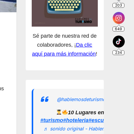
Sé parte de nuestra red de
colaboradores, ¡
Da clic
aquí para más información
!
n
os
@hablemosdeturismomx
10 Lugares en los que pu
#turismo
#hoteleria
#escuelamexican
♬ sonido original - Hablemos de