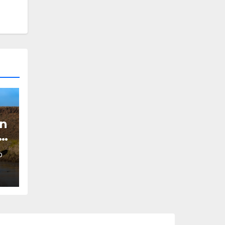
an
s,
O