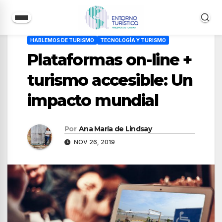
Saltar
HABLEMOS DE TURISMO
TECNOLOGÍA Y TURISMO
al
Plataformas on-line +
contenido
turismo accesible: Un
impacto mundial
Por
Ana María de Lindsay
NOV 26, 2019