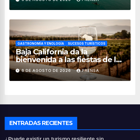
GASTRONOMÍA Y ENOLOGÍA
SUCESOS TURÍSTICOS
Baja California da la
bienvenida a las fiestas de la
vendimia 2026
6 DE AGOSTO DE 2026
PRENSA
ENTRADAS RECIENTES
¿Puede existir un turismo resiliente sin