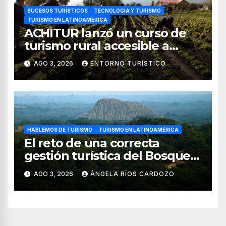
SUCESOS TURÍSTICOS
TECNOLOGÍA Y TURISMO
TURISMO EN LATINOAMÉRICA
ACHITUR lanzó un curso de
turismo rural accesible a
través de WhatsApp
AGO 3, 2026
ENTORNO TURÍSTICO
HABLEMOS DE TURISMO
TURISMO EN LATINOAMÉRICA
El reto de una correcta
gestión turística del Bosque
de Pomac (en Perú)
AGO 3, 2026
ÁNGELA RÍOS CARDOZO