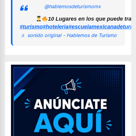
@hablemosdeturismomx
10 Lugares en los que puede trab
#turismo
#hoteleria
#escuelamexicanadeturi
♬ sonido original - Hablemos de Turismo