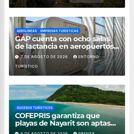
AEROLÍNEAS
EMPRESAS TURÍSTICAS
GAP cuenta con ocho salas
de lactancia en aeropuertos
de México
7 DE AGOSTO DE 2026
ENTORNO
TURÍSTICO
SUCESOS TURÍSTICOS
COFEPRIS garantiza que
playas de Nayarit son aptas
para uso recreativo
6 DE AGOSTO DE 2026
PRENSA