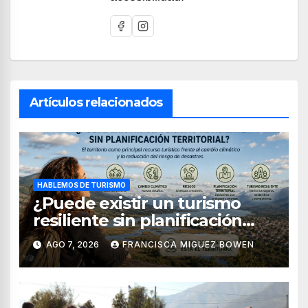
Artículos relacionados
HABLEMOS DE TURISMO
¿Puede existir un turismo
resiliente sin planificación
territorial?
AGO 7, 2026
FRANCISCA MIGUEZ BOWEN