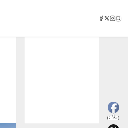
2.05k