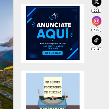
203
649
234