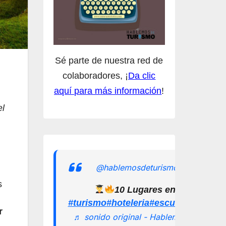
Sé parte de nuestra red de
colaboradores, ¡
Da clic
aquí para más información
!
el
@hablemosdeturismomx
s
10 Lugares en los que pu
#turismo
#hoteleria
#escuelamexican
r
♬ sonido original - Hablemos de