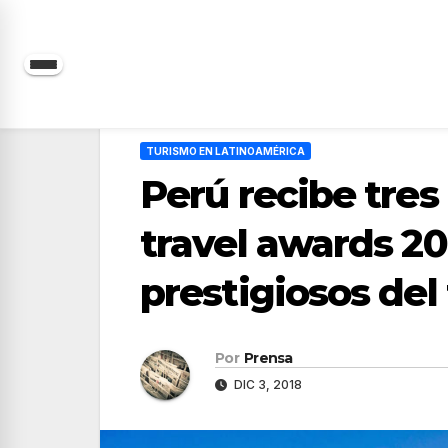
Saltar
al
contenido
TURISMO EN LATINOAMÉRICA
Perú recibe tres
travel awards 20
prestigiosos del
Por
Prensa
DIC 3, 2018