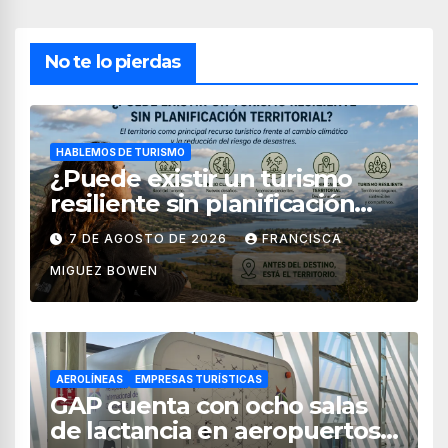
No te lo pierdas
HABLEMOS DE TURISMO
¿Puede existir un turismo
resiliente sin planificación
territorial?
7 DE AGOSTO DE 2026
FRANCISCA
MIGUEZ BOWEN
AEROLÍNEAS
EMPRESAS TURÍSTICAS
GAP cuenta con ocho salas
de lactancia en aeropuertos