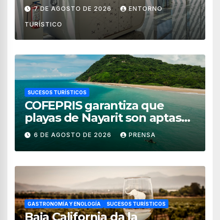
de México
7 DE AGOSTO DE 2026
ENTORNO
TURÍSTICO
SUCESOS TURÍSTICOS
COFEPRIS garantiza que
playas de Nayarit son aptas
para uso recreativo
6 DE AGOSTO DE 2026
PRENSA
GASTRONOMÍA Y ENOLOGÍA
SUCESOS TURÍSTICOS
Baja California da la