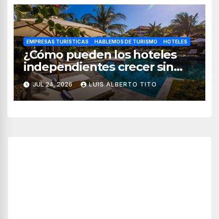
EMPRESAS TURÍSTICAS
HABLEMOS DE TURISMO
HOTELES
¿Cómo pueden los hoteles
independientes crecer sin
perder su esencia?
JUL 24, 2026
LUIS ALBERTO TITO