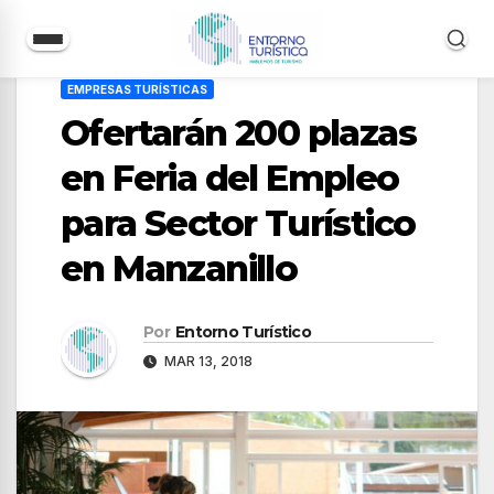
Saltar
EMPRESAS TURÍSTICAS
al
Ofertarán 200 plazas
contenido
en Feria del Empleo
para Sector Turístico
en Manzanillo
Por
Entorno Turístico
MAR 13, 2018