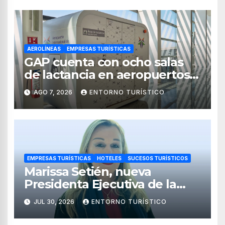
AEROLÍNEAS
EMPRESAS TURÍSTICAS
GAP cuenta con ocho salas
de lactancia en aeropuertos
de México
AGO 7, 2026
ENTORNO TURÍSTICO
EMPRESAS TURÍSTICAS
HOTELES
SUCESOS TURÍSTICOS
Marissa Setién, nueva
Presidenta Ejecutiva de la
Asociación de Hoteles Costa
JUL 30, 2026
ENTORNO TURÍSTICO
Mujeres