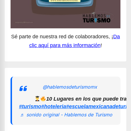
Sé parte de nuestra red de colaboradores, ¡
Da
clic aquí para más información
!
@hablemosdeturismomx
10 Lugares en los que puede trab
#turismo
#hoteleria
#escuelamexicanadeturi
♬ sonido original - Hablemos de Turismo