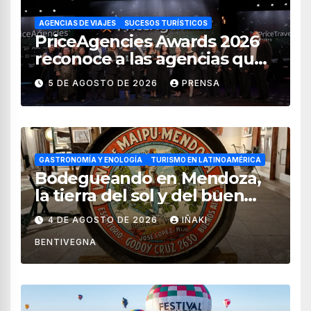
AGENCIAS DE VIAJES
SUCESOS TURÍSTICOS
PriceAgencies Awards 2026
reconoce a las agencias que
impulsan el crecimiento del
5 DE AGOSTO DE 2026
PRENSA
turismo en México
GASTRONOMÍA Y ENOLOGÍA
TURISMO EN LATINOAMÉRICA
Bodegueando en Mendoza,
la tierra del sol y del buen
vino
4 DE AGOSTO DE 2026
IÑAKI
BENTIVEGNA