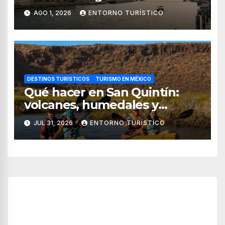
AGO 1, 2026
ENTORNO TURÍSTICO
DESTINOS TURÍSTICOS
TURISMO EN MÉXICO
Qué hacer en San Quintín:
volcanes, humedales y
sabores del mar
JUL 31, 2026
ENTORNO TURÍSTICO