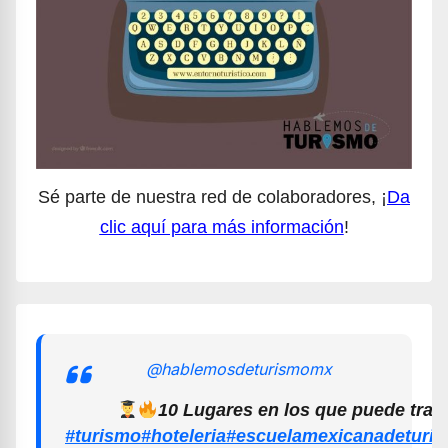
Sé parte de nuestra red de colaboradores, ¡
Da
clic aquí para más información
!
@hablemosdeturismomx
10 Lugares en los que puede trab
#turismo
#hoteleria
#escuelamexicanadeturi