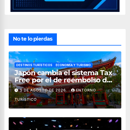
No te lo pierdas
DESTINOS TURÍSTICOS
ECONOMÍA Y TURISMO
Japón cambia el sistema Tax
Free por el de reembolso de
impuestos desde noviembre
5 DE AGOSTO DE 2026
ENTORNO
de 2026
TURÍSTICO