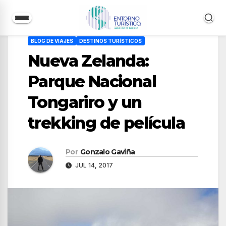
Saltar
BLOG DE VIAJES
DESTINOS TURÍSTICOS
al
Nueva Zelanda:
contenido
Parque Nacional
Tongariro y un
trekking de película
Por
Gonzalo Gaviña
JUL 14, 2017