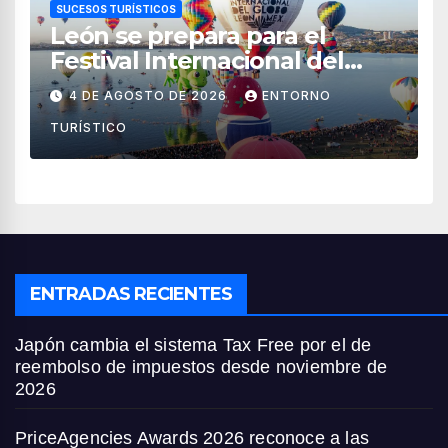
SUCESOS TURÍSTICOS
León se prepara para el
Festival Internacional del
Globo 2026 con pilotos de 25
4 DE AGOSTO DE 2026
ENTORNO
países
TURÍSTICO
ENTRADAS RECIENTES
Japón cambia el sistema Tax Free por el de
reembolso de impuestos desde noviembre de
2026
PriceAgencies Awards 2026 reconoce a las