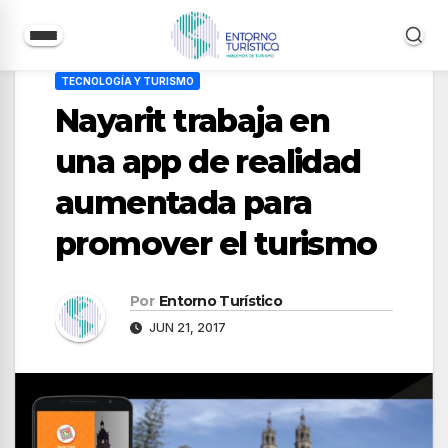
Saltar
TECNOLOGÍA Y TURISMO
al
Nayarit trabaja en
contenido
una app de realidad
aumentada para
promover el turismo
Por
Entorno Turístico
JUN 21, 2017