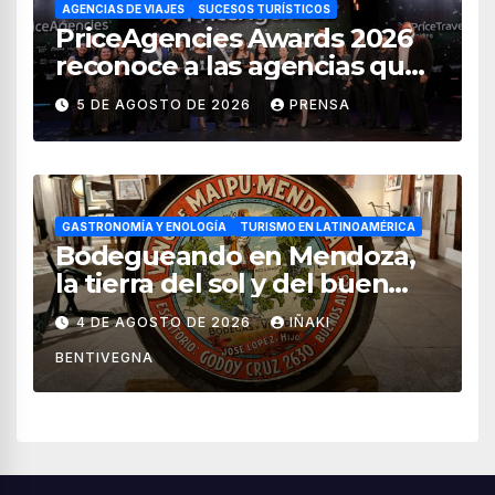
AGENCIAS DE VIAJES
SUCESOS TURÍSTICOS
PriceAgencies Awards 2026
reconoce a las agencias que
impulsan el crecimiento del
5 DE AGOSTO DE 2026
PRENSA
turismo en México
GASTRONOMÍA Y ENOLOGÍA
TURISMO EN LATINOAMÉRICA
Bodegueando en Mendoza,
la tierra del sol y del buen
vino
4 DE AGOSTO DE 2026
IÑAKI
BENTIVEGNA