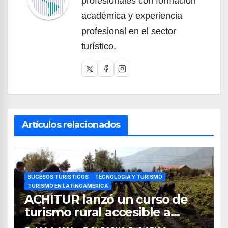
profesionales con formación
académica y experiencia
profesional en el sector
turístico.
Artículos relacionados
SUCESOS TURÍSTICOS
TECNOLOGÍA Y TURISMO
TURISMO EN LATINOAMÉRICA
ACHITUR lanzó un curso de
turismo rural accesible a
través de WhatsApp