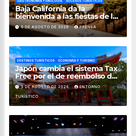
GASTRONOMÍA Y ENOLOGÍA
SUCESOS TURÍSTICOS
Baja California da la
bienvenida a las fiestas de la
vendimia 2026
6 DE AGOSTO DE 2026
PRENSA
DESTINOS TURÍSTICOS
ECONOMÍA Y TURISMO
Japón cambia el sistema Tax
Free por el de reembolso de
impuestos desde noviembre
5 DE AGOSTO DE 2026
ENTORNO
de 2026
TURÍSTICO