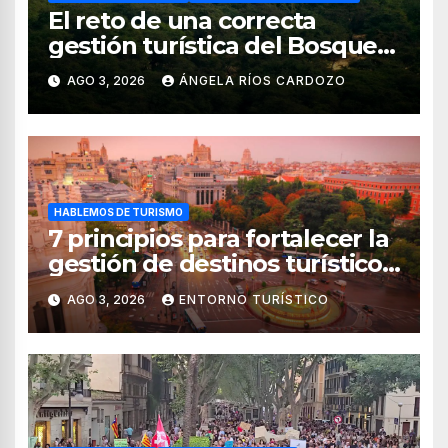
El reto de una correcta
gestión turística del Bosque
de Pomac (en Perú)
AGO 3, 2026
ÁNGELA RÍOS CARDOZO
HABLEMOS DE TURISMO
7 principios para fortalecer la
gestión de destinos turísticos,
según el WTTC
AGO 3, 2026
ENTORNO TURÍSTICO