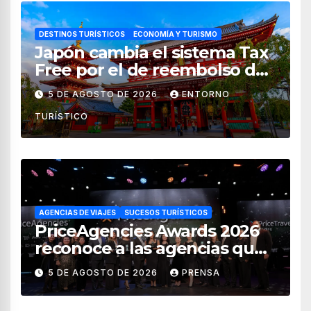
DESTINOS TURÍSTICOS
ECONOMÍA Y TURISMO
Japón cambia el sistema Tax
Free por el de reembolso de
impuestos desde noviembre
5 DE AGOSTO DE 2026
ENTORNO
de 2026
TURÍSTICO
AGENCIAS DE VIAJES
SUCESOS TURÍSTICOS
PriceAgencies Awards 2026
reconoce a las agencias que
impulsan el crecimiento del
5 DE AGOSTO DE 2026
PRENSA
turismo en México