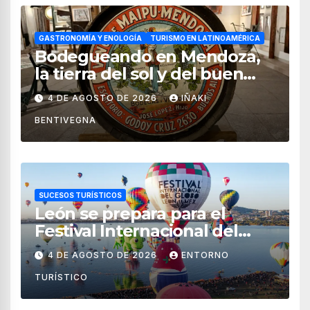
GASTRONOMÍA Y ENOLOGÍA
TURISMO EN LATINOAMÉRICA
Bodegueando en Mendoza,
la tierra del sol y del buen
vino
4 DE AGOSTO DE 2026
IÑAKI
BENTIVEGNA
SUCESOS TURÍSTICOS
León se prepara para el
Festival Internacional del
Globo 2026 con pilotos de 25
4 DE AGOSTO DE 2026
ENTORNO
países
TURÍSTICO