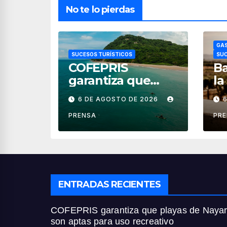
No te lo pierdas
GAS
SUCESOS TURÍSTICOS
SUC
COFEPRIS
Ba
garantiza que
la
playas de Nayarit
fi
6 DE AGOSTO DE 2026
son aptas para
ve
uso recreativo
PRENSA
PR
ENTRADAS RECIENTES
COFEPRIS garantiza que playas de Nayar
son aptas para uso recreativo