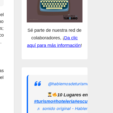
el
mo
s;
Sé parte de nuestra red de
co
colaboradores, ¡
Da clic
.
aquí para más información
!
as
el
@hablemosdeturismomx
10 Lugares en los que pu
#turismo
#hoteleria
#escuelamexican
♬ sonido original - Hablemos de