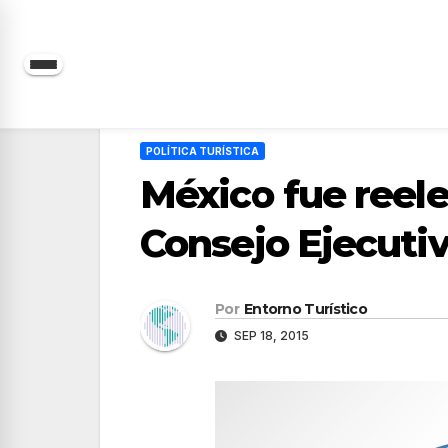
Saltar
al
contenido
POLÍTICA TURÍSTICA
México fue reel
Consejo Ejecuti
Por
Entorno Turístico
SEP 18, 2015