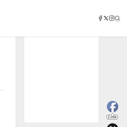
2.05k