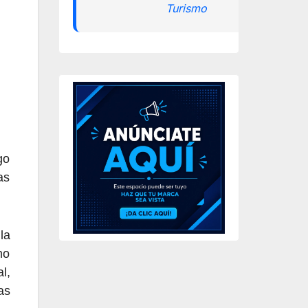
Turismo
go
as
la
mo
l,
as