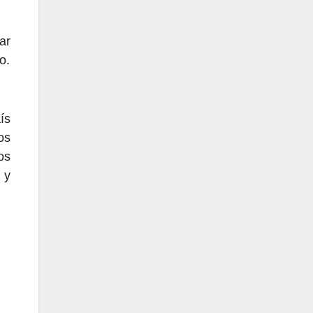
ar
o.
ís
os
os
 y