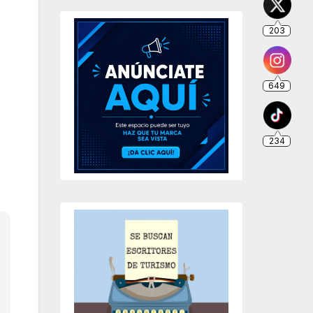
203
649
234