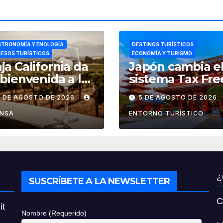
TRONOMÍA Y ENOLOGÍA
DESTINOS TURÍSTICOS
ESOS TURÍSTICOS
ECONOMÍA Y TURISMO
ja California da
Japón cambia e
 bienvenida a las
sistema Tax Fre
estas de la
por el de
6 DE AGOSTO DE 2026
5 DE AGOSTO DE 2026
ndimia 2026
reembolso de
impuestos des
ENSA
ENTORNO TURÍSTICO
noviembre de
2026
¿
SUSCRÍBETE A LA NEWSLETTER
C
it
Nombre (Requerido)