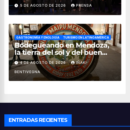
impulsan el crecimiento del
5 DE AGOSTO DE 2026
PRENSA
turismo en México
GASTRONOMÍA Y ENOLOGÍA
TURISMO EN LATINOAMÉRICA
Bodegueando en Mendoza,
la tierra del sol y del buen
vino
4 DE AGOSTO DE 2026
IÑAKI
BENTIVEGNA
ENTRADAS RECIENTES