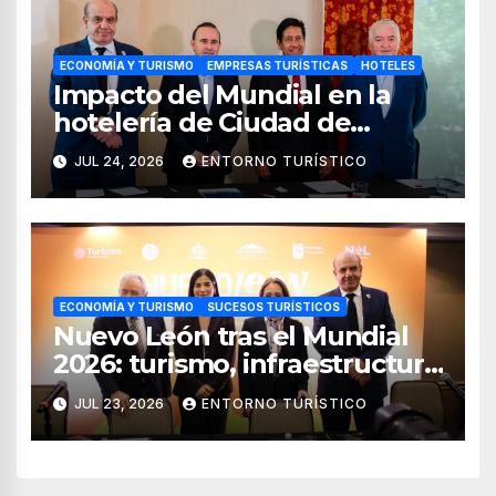
ECONOMÍA Y TURISMO
EMPRESAS TURÍSTICAS
HOTELES
Impacto del Mundial en la
hotelería de Ciudad de
México, Guadalajara y
JUL 24, 2026
ENTORNO TURÍSTICO
Monterrey
ECONOMÍA Y TURISMO
SUCESOS TURÍSTICOS
Nuevo León tras el Mundial
2026: turismo, infraestructura
y cifras récord
JUL 23, 2026
ENTORNO TURÍSTICO