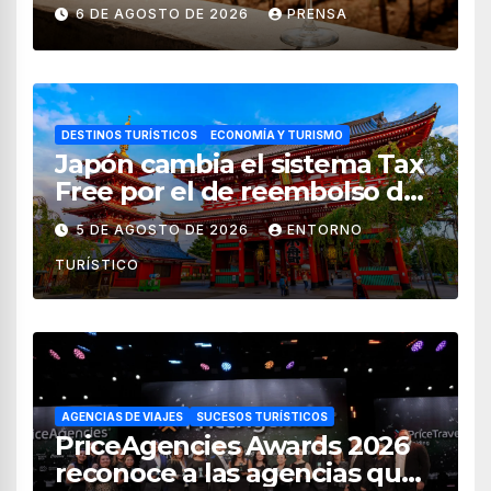
vendimia 2026
6 DE AGOSTO DE 2026
PRENSA
DESTINOS TURÍSTICOS
ECONOMÍA Y TURISMO
Japón cambia el sistema Tax
Free por el de reembolso de
impuestos desde noviembre
5 DE AGOSTO DE 2026
ENTORNO
de 2026
TURÍSTICO
AGENCIAS DE VIAJES
SUCESOS TURÍSTICOS
PriceAgencies Awards 2026
reconoce a las agencias que