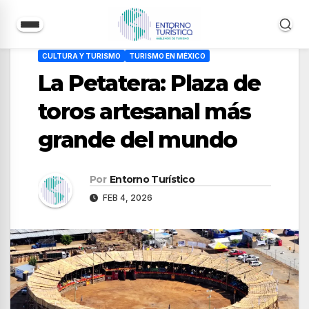
Saltar
CULTURA Y TURISMO
TURISMO EN MÉXICO
al
La Petatera: Plaza de
contenido
toros artesanal más
grande del mundo
Por
Entorno Turístico
FEB 4, 2026