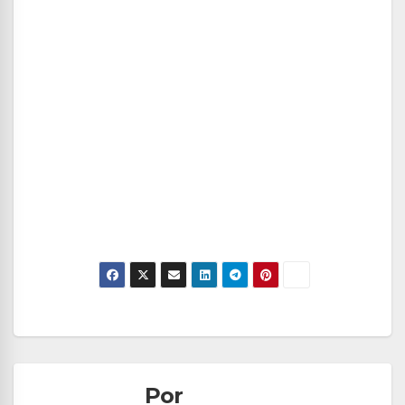
Navegación
de
Por
entradas