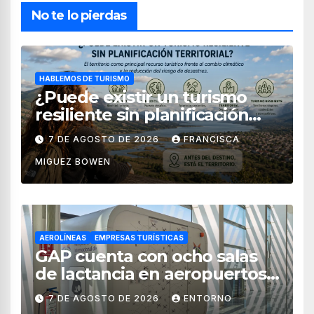
No te lo pierdas
HABLEMOS DE TURISMO
¿Puede existir un turismo
resiliente sin planificación
territorial?
7 DE AGOSTO DE 2026
FRANCISCA
MIGUEZ BOWEN
AEROLÍNEAS
EMPRESAS TURÍSTICAS
GAP cuenta con ocho salas
de lactancia en aeropuertos
de México
7 DE AGOSTO DE 2026
ENTORNO