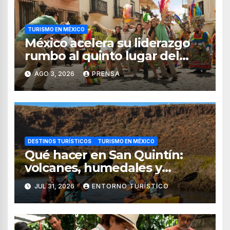
TURISMO EN MÉXICO
México acelera su liderazgo
rumbo al quinto lugar del
turismo mundial
AGO 3, 2026
PRENSA
DESTINOS TURÍSTICOS
TURISMO EN MÉXICO
Qué hacer en San Quintín:
volcanes, humedales y
sabores del mar
JUL 31, 2026
ENTORNO TURÍSTICO