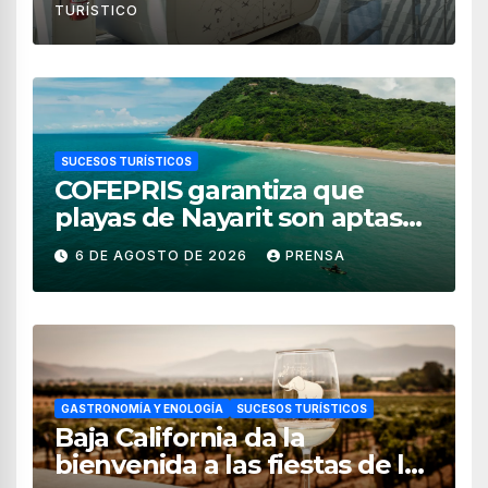
TURÍSTICO
SUCESOS TURÍSTICOS
COFEPRIS garantiza que
playas de Nayarit son aptas
para uso recreativo
6 DE AGOSTO DE 2026
PRENSA
GASTRONOMÍA Y ENOLOGÍA
SUCESOS TURÍSTICOS
Baja California da la
bienvenida a las fiestas de la