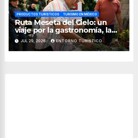
PRODUCTOS TURÍSTICOS
TURISMO EN MÉXICO
Ruta Meseta del Cielo: un
viaje por la gastronomía, la
cultura y los paisajes de
JUL 29, 2026
ENTORNO TURÍSTICO
Nayarit