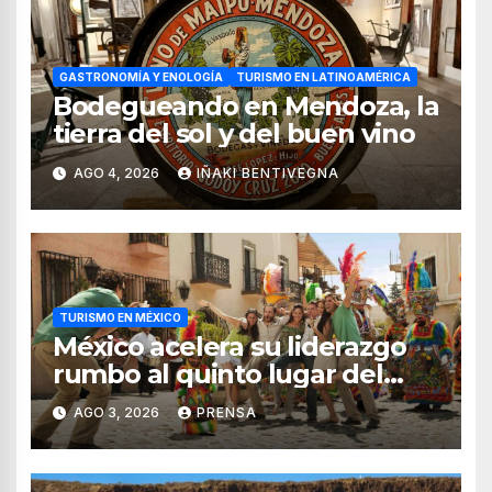
GASTRONOMÍA Y ENOLOGÍA
TURISMO EN LATINOAMÉRICA
Bodegueando en Mendoza, la
tierra del sol y del buen vino
AGO 4, 2026
IÑAKI BENTIVEGNA
TURISMO EN MÉXICO
México acelera su liderazgo
rumbo al quinto lugar del
turismo mundial
AGO 3, 2026
PRENSA