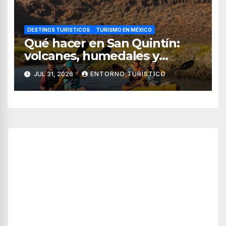
DESTINOS TURÍSTICOS
TURISMO EN MÉXICO
Qué hacer en San Quintín:
volcanes, humedales y
sabores del mar
JUL 31, 2026
ENTORNO TURÍSTICO