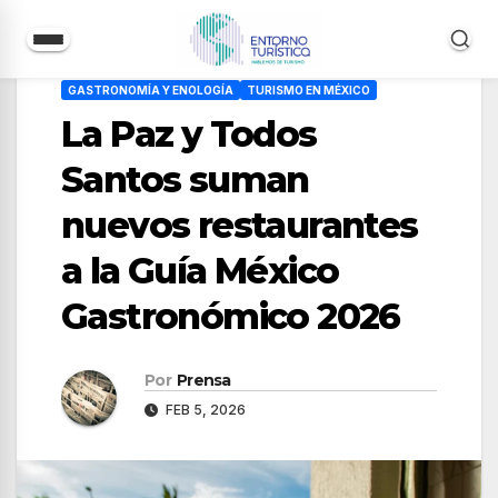
Saltar
GASTRONOMÍA Y ENOLOGÍA
TURISMO EN MÉXICO
al
La Paz y Todos
contenido
Santos suman
nuevos restaurantes
a la Guía México
Gastronómico 2026
Por
Prensa
FEB 5, 2026