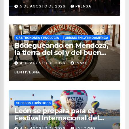
impulsan el crecimiento del
5 DE AGOSTO DE 2026
PRENSA
turismo en México
GASTRONOMÍA Y ENOLOGÍA
TURISMO EN LATINOAMÉRICA
Bodegueando en Mendoza,
la tierra del sol y del buen
vino
4 DE AGOSTO DE 2026
IÑAKI
BENTIVEGNA
SUCESOS TURÍSTICOS
León se prepara para el
Festival Internacional del
Globo 2026 con pilotos de 25
4 DE AGOSTO DE 2026
ENTORNO