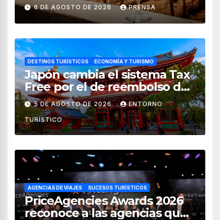
vendimia 2026
6 DE AGOSTO DE 2026
PRENSA
DESTINOS TURÍSTICOS
ECONOMÍA Y TURISMO
Japón cambia el sistema Tax
Free por el de reembolso de
impuestos desde noviembre
5 DE AGOSTO DE 2026
ENTORNO
de 2026
TURÍSTICO
AGENCIAS DE VIAJES
SUCESOS TURÍSTICOS
PriceAgencies Awards 2026
reconoce a las agencias que