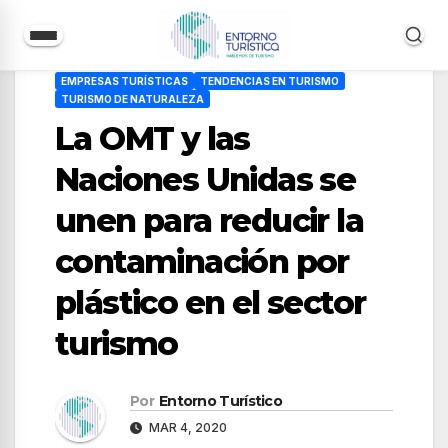
Saltar
EMPRESAS TURÍSTICAS
TENDENCIAS EN TURISMO
al
TURISMO DE NATURALEZA
contenido
La OMT y las
Naciones Unidas se
unen para reducir la
contaminación por
plástico en el sector
turismo
Por
Entorno Turístico
MAR 4, 2020