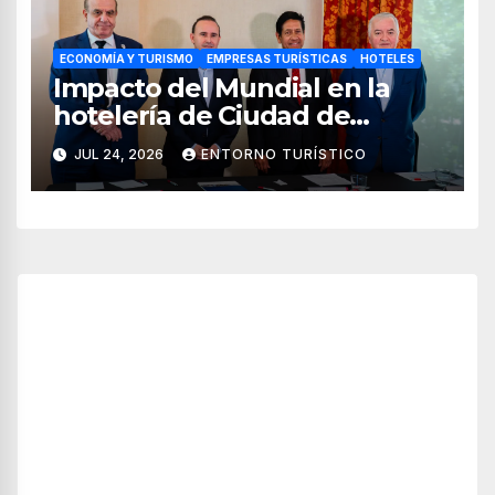
ECONOMÍA Y TURISMO
EMPRESAS TURÍSTICAS
HOTELES
Impacto del Mundial en la
hotelería de Ciudad de
México, Guadalajara y
JUL 24, 2026
ENTORNO TURÍSTICO
Monterrey