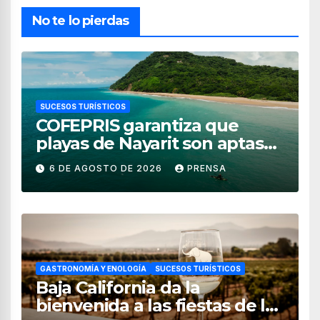
No te lo pierdas
SUCESOS TURÍSTICOS
COFEPRIS garantiza que
playas de Nayarit son aptas
para uso recreativo
6 DE AGOSTO DE 2026
PRENSA
GASTRONOMÍA Y ENOLOGÍA
SUCESOS TURÍSTICOS
Baja California da la
bienvenida a las fiestas de la