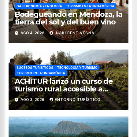
GASTRONOMÍA Y ENOLOGÍA
TURISMO EN LATINOAMÉRICA
Bodegueando en Mendoza, la
tierra del sol y del buen vino
AGO 4, 2026
IÑAKI BENTIVEGNA
SUCESOS TURÍSTICOS
TECNOLOGÍA Y TURISMO
TURISMO EN LATINOAMÉRICA
ACHITUR lanzó un curso de
turismo rural accesible a
través de WhatsApp
AGO 3, 2026
ENTORNO TURÍSTICO