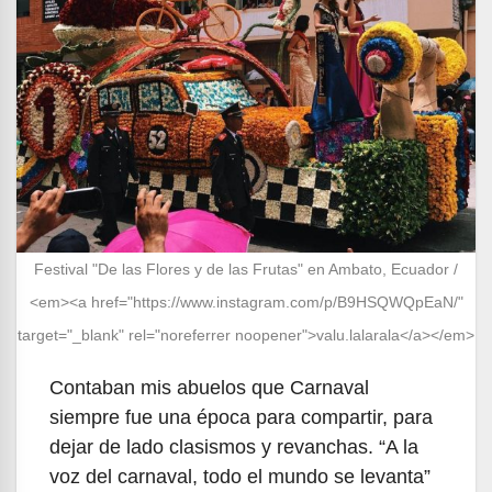
Festival "De las Flores y de las Frutas" en Ambato, Ecuador /
<em><a href="https://www.instagram.com/p/B9HSQWQpEaN/"
target="_blank" rel="noreferrer noopener">valu.lalarala</a></em>
Contaban mis abuelos que Carnaval
siempre fue una época para compartir, para
dejar de lado clasismos y revanchas. “A la
voz del carnaval, todo el mundo se levanta”