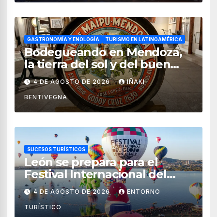
GASTRONOMÍA Y ENOLOGÍA
TURISMO EN LATINOAMÉRICA
Bodegueando en Mendoza,
la tierra del sol y del buen
vino
4 DE AGOSTO DE 2026
IÑAKI
BENTIVEGNA
SUCESOS TURÍSTICOS
León se prepara para el
Festival Internacional del
Globo 2026 con pilotos de 25
4 DE AGOSTO DE 2026
ENTORNO
países
TURÍSTICO