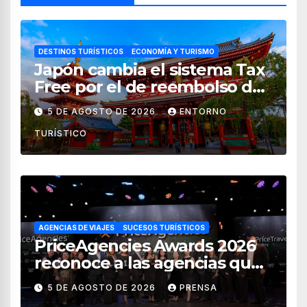
DESTINOS TURÍSTICOS
ECONOMÍA Y TURISMO
Japón cambia el sistema Tax
Free por el de reembolso de
impuestos desde noviembre
5 DE AGOSTO DE 2026
ENTORNO
de 2026
TURÍSTICO
AGENCIAS DE VIAJES
SUCESOS TURÍSTICOS
PriceAgencies Awards 2026
reconoce a las agencias que
impulsan el crecimiento del
5 DE AGOSTO DE 2026
PRENSA
turismo en México