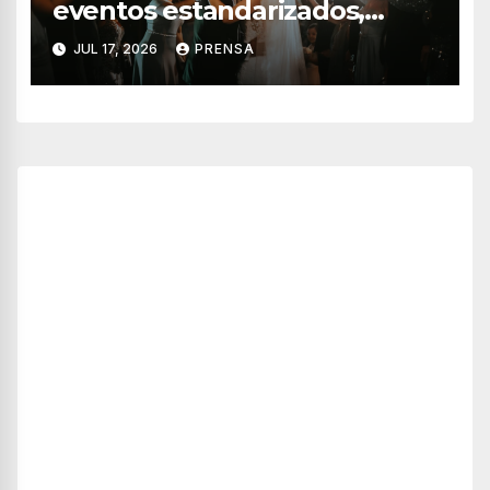
eventos estandarizados,
quieren vivir experiencias»:
JUL 17, 2026
PRENSA
Adrián Pedraza