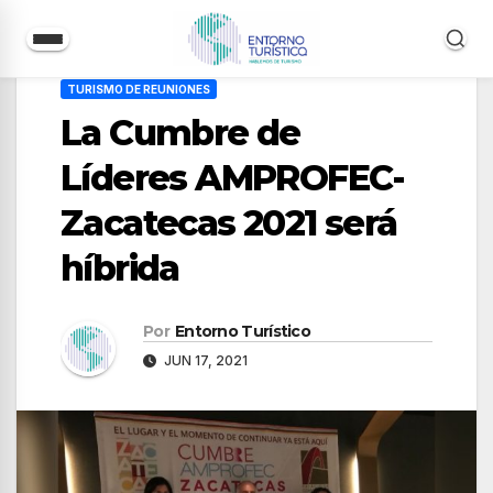
Saltar
TURISMO DE REUNIONES
al
La Cumbre de
contenido
Líderes AMPROFEC-
Zacatecas 2021 será
híbrida
Por
Entorno Turístico
JUN 17, 2021