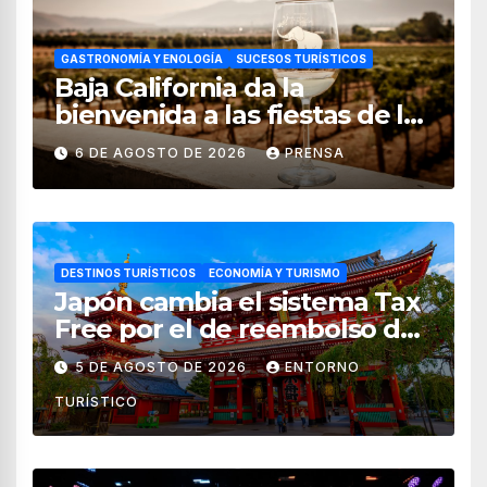
GASTRONOMÍA Y ENOLOGÍA
SUCESOS TURÍSTICOS
Baja California da la
bienvenida a las fiestas de la
vendimia 2026
6 DE AGOSTO DE 2026
PRENSA
DESTINOS TURÍSTICOS
ECONOMÍA Y TURISMO
Japón cambia el sistema Tax
Free por el de reembolso de
impuestos desde noviembre
5 DE AGOSTO DE 2026
ENTORNO
de 2026
TURÍSTICO