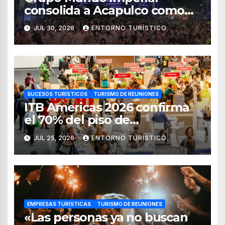
consolida a Acapulco como
destino líder para la industria
JUL 30, 2026
ENTORNO TURÍSTICO
de reuniones
SUCESOS TURÍSTICOS
TURISMO DE REUNIONES
ITB Americas 2026 confirma
el 70% del piso de
exposición vendido
JUL 25, 2026
ENTORNO TURÍSTICO
EMPRESAS TURÍSTICAS
TURISMO DE REUNIONES
«Las personas ya no buscan