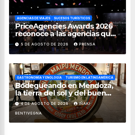
AGENCIAS DE VIAJES
SUCESOS TURÍSTICOS
PriceAgencies Awards 2026
reconoce a las agencias que
impulsan el crecimiento del
5 DE AGOSTO DE 2026
PRENSA
turismo en México
GASTRONOMÍA Y ENOLOGÍA
TURISMO EN LATINOAMÉRICA
Bodegueando en Mendoza,
la tierra del sol y del buen
vino
4 DE AGOSTO DE 2026
IÑAKI
BENTIVEGNA