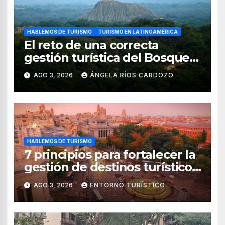
HABLEMOS DE TURISMO
TURISMO EN LATINOAMÉRICA
El reto de una correcta
gestión turística del Bosque
de Pomac (en Perú)
AGO 3, 2026
ÁNGELA RÍOS CARDOZO
HABLEMOS DE TURISMO
7 principios para fortalecer la
gestión de destinos turísticos,
según el WTTC
AGO 3, 2026
ENTORNO TURÍSTICO