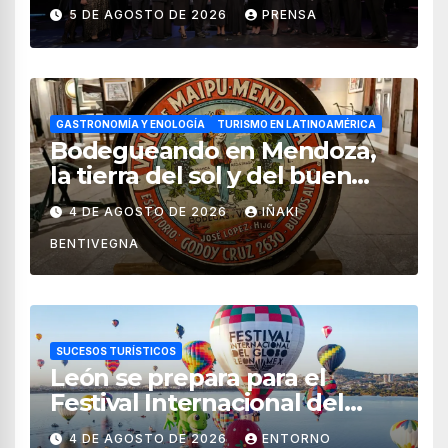
impulsan el crecimiento del
5 DE AGOSTO DE 2026
PRENSA
turismo en México
GASTRONOMÍA Y ENOLOGÍA
TURISMO EN LATINOAMÉRICA
Bodegueando en Mendoza,
la tierra del sol y del buen
vino
4 DE AGOSTO DE 2026
IÑAKI
BENTIVEGNA
SUCESOS TURÍSTICOS
León se prepara para el
Festival Internacional del
Globo 2026 con pilotos de 25
4 DE AGOSTO DE 2026
ENTORNO