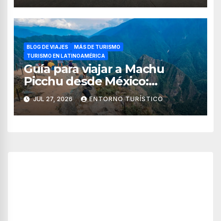
BLOG DE VIAJES
MÁS DE TURISMO
TURISMO EN LATINOAMÉRICA
Guía para viajar a Machu
Picchu desde México:
tiempos, rutas, itinerario y
JUL 27, 2026
ENTORNO TURÍSTICO
consejos esenciales