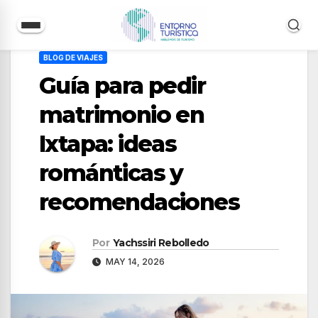
Saltar
BLOG DE VIAJES
al
Guía para pedir
contenido
matrimonio en
Ixtapa: ideas
románticas y
recomendaciones
Por
Yachssiri Rebolledo
MAY 14, 2026