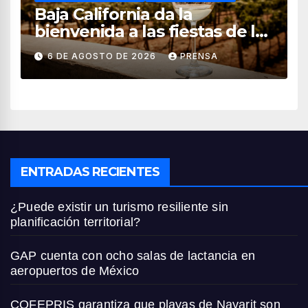
Baja California da la
bienvenida a las fiestas de la
vendimia 2026
6 DE AGOSTO DE 2026
PRENSA
ENTRADAS RECIENTES
¿Puede existir un turismo resiliente sin
planificación territorial?
GAP cuenta con ocho salas de lactancia en
aeropuertos de México
COFEPRIS garantiza que playas de Nayarit son