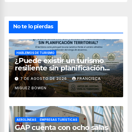
No te lo pierdas
HABLEMOS DE TURISMO
¿Puede existir un turismo
resiliente sin planificación
territorial?
7 DE AGOSTO DE 2026
FRANCISCA
MIGUEZ BOWEN
AEROLÍNEAS
EMPRESAS TURÍSTICAS
GAP cuenta con ocho salas