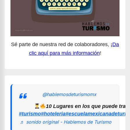
Sé parte de nuestra red de colaboradores, ¡
Da
clic aquí para más información
!
@hablemosdeturismomx
10 Lugares en los que puede trab
#turismo
#hoteleria
#escuelamexicanadeturi
♬ sonido original - Hablemos de Turismo