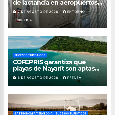
de lactancia en aeropuertos
de México
7 DE AGOSTO DE 2026
ENTORNO
TURÍSTICO
SUCESOS TURÍSTICOS
COFEPRIS garantiza que
playas de Nayarit son aptas
para uso recreativo
6 DE AGOSTO DE 2026
PRENSA
GASTRONOMÍA Y ENOLOGÍA
SUCESOS TURÍSTICOS