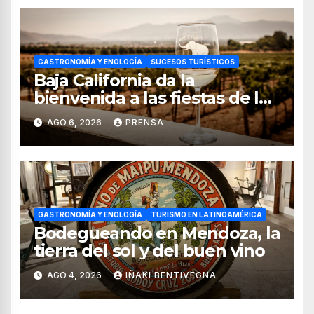
GASTRONOMÍA Y ENOLOGÍA
SUCESOS TURÍSTICOS
Baja California da la
bienvenida a las fiestas de la
vendimia 2026
AGO 6, 2026
PRENSA
GASTRONOMÍA Y ENOLOGÍA
TURISMO EN LATINOAMÉRICA
Bodegueando en Mendoza, la
tierra del sol y del buen vino
AGO 4, 2026
IÑAKI BENTIVEGNA