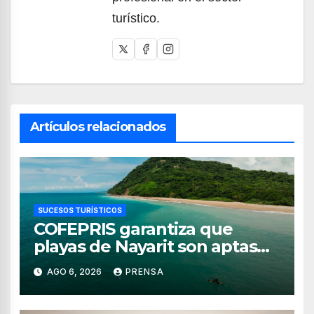
turístico.
Artículos relacionados
SUCESOS TURÍSTICOS
COFEPRIS garantiza que
playas de Nayarit son aptas
para uso recreativo
AGO 6, 2026
PRENSA