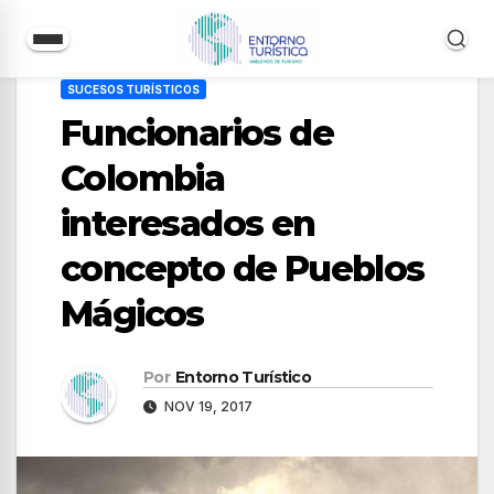
Saltar
SUCESOS TURÍSTICOS
al
Funcionarios de
contenido
Colombia
interesados en
concepto de Pueblos
Mágicos
Por
Entorno Turístico
NOV 19, 2017