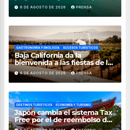
para uso recreativo
6 DE AGOSTO DE 2026
PRENSA
GASTRONOMÍA Y ENOLOGÍA
SUCESOS TURÍSTICOS
Baja California da la
bienvenida a las fiestas de la
vendimia 2026
6 DE AGOSTO DE 2026
PRENSA
DESTINOS TURÍSTICOS
ECONOMÍA Y TURISMO
Japón cambia el sistema Tax
Free por el de reembolso de
impuestos desde noviembre