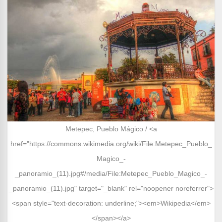
Metepec, Pueblo Mágico / <a
href="https://commons.wikimedia.org/wiki/File:Metepec_Pueblo_
Magico_-
_panoramio_(11).jpg#/media/File:Metepec_Pueblo_Magico_-
_panoramio_(11).jpg" target="_blank" rel="noopener noreferrer">
<span style="text-decoration: underline;"><em>Wikipedia</em>
</span></a>