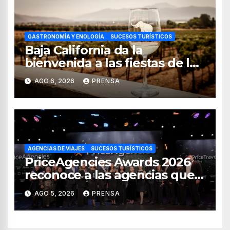
GASTRONOMÍA Y ENOLOGÍA
SUCESOS TURÍSTICOS
Baja California da la
bienvenida a las fiestas de la
vendimia 2026
AGO 6, 2026
PRENSA
AGENCIAS DE VIAJES
SUCESOS TURÍSTICOS
PriceAgencies Awards 2026
reconoce a las agencias que
impulsan el crecimiento del
AGO 5, 2026
PRENSA
turismo en México