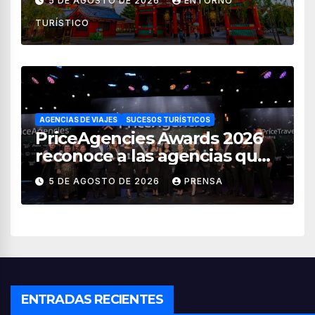
5 DE AGOSTO DE 2026
ENTORNO
de 2026
TURÍSTICO
AGENCIAS DE VIAJES
SUCESOS TURÍSTICOS
PriceAgencies Awards 2026
reconoce a las agencias que
impulsan el crecimiento del
5 DE AGOSTO DE 2026
PRENSA
turismo en México
ENTRADAS RECIENTES