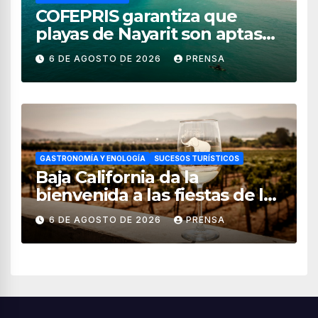
COFEPRIS garantiza que
playas de Nayarit son aptas
para uso recreativo
6 DE AGOSTO DE 2026
PRENSA
GASTRONOMÍA Y ENOLOGÍA
SUCESOS TURÍSTICOS
Baja California da la
bienvenida a las fiestas de la
vendimia 2026
6 DE AGOSTO DE 2026
PRENSA