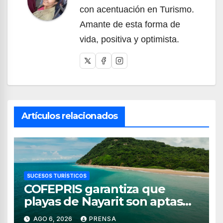
con acentuación en Turismo.
Amante de esta forma de
vida, positiva y optimista.
Artículos relacionados
SUCESOS TURÍSTICOS
COFEPRIS garantiza que
playas de Nayarit son aptas
para uso recreativo
AGO 6, 2026
PRENSA