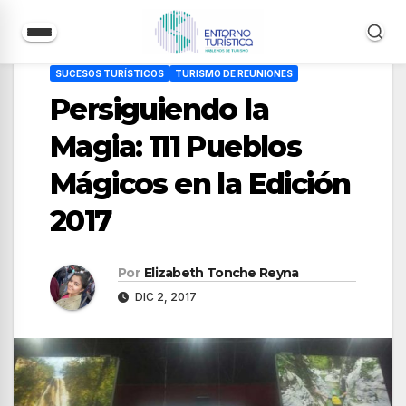
Saltar
SUCESOS TURÍSTICOS
TURISMO DE REUNIONES
al
Persiguiendo la
contenido
Magia: 111 Pueblos
Mágicos en la Edición
2017
Por
Elizabeth Tonche Reyna
DIC 2, 2017