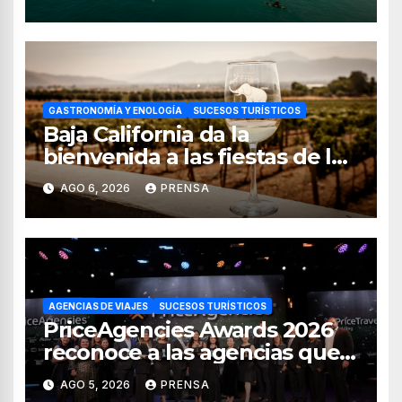
GASTRONOMÍA Y ENOLOGÍA
SUCESOS TURÍSTICOS
Baja California da la
bienvenida a las fiestas de la
vendimia 2026
AGO 6, 2026
PRENSA
AGENCIAS DE VIAJES
SUCESOS TURÍSTICOS
PriceAgencies Awards 2026
reconoce a las agencias que
impulsan el crecimiento del
AGO 5, 2026
PRENSA
turismo en México