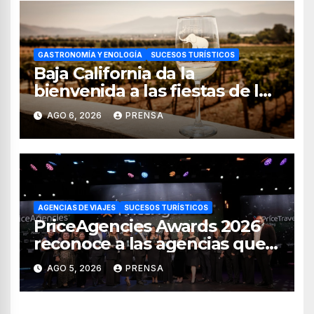
GASTRONOMÍA Y ENOLOGÍA
SUCESOS TURÍSTICOS
Baja California da la
bienvenida a las fiestas de la
vendimia 2026
AGO 6, 2026
PRENSA
AGENCIAS DE VIAJES
SUCESOS TURÍSTICOS
PriceAgencies Awards 2026
reconoce a las agencias que
impulsan el crecimiento del
AGO 5, 2026
PRENSA
turismo en México