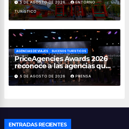
5 DE AGOSTO DE 2026
ENTORNO
de 2026
TURÍSTICO
AGENCIAS DE VIAJES
SUCESOS TURÍSTICOS
PriceAgencies Awards 2026
reconoce a las agencias que
impulsan el crecimiento del
5 DE AGOSTO DE 2026
PRENSA
turismo en México
ENTRADAS RECIENTES