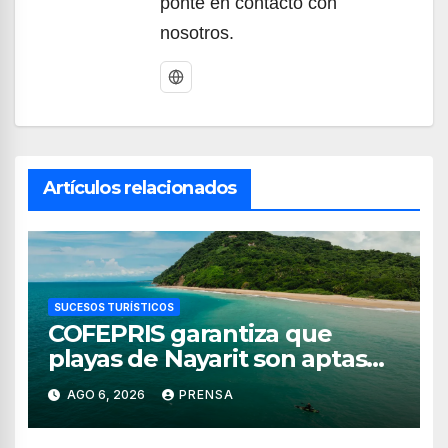
ponte en contacto con
nosotros.
Artículos relacionados
SUCESOS TURÍSTICOS
COFEPRIS garantiza que
playas de Nayarit son aptas
para uso recreativo
AGO 6, 2026
PRENSA