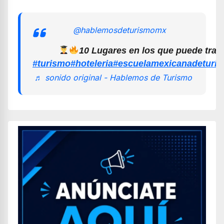
@hablemosdeturismomx
10 Lugares en los que puede trab
#turismo
#hoteleria
#escuelamexicanadeturi
♬ sonido original - Hablemos de Turismo