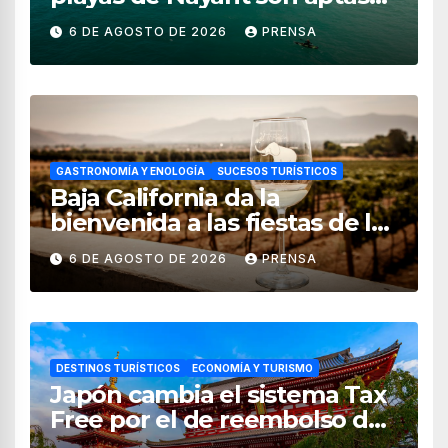
para uso recreativo
6 DE AGOSTO DE 2026
PRENSA
GASTRONOMÍA Y ENOLOGÍA
SUCESOS TURÍSTICOS
Baja California da la
bienvenida a las fiestas de la
vendimia 2026
6 DE AGOSTO DE 2026
PRENSA
DESTINOS TURÍSTICOS
ECONOMÍA Y TURISMO
Japón cambia el sistema Tax
Free por el de reembolso de
impuestos desde noviembre