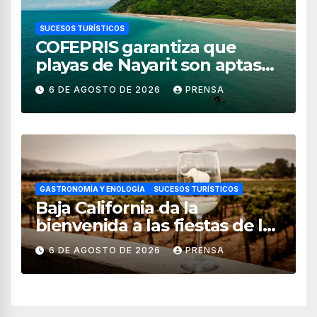
SUCESOS TURÍSTICOS
COFEPRIS garantiza que
playas de Nayarit son aptas
para uso recreativo
6 DE AGOSTO DE 2026
PRENSA
GASTRONOMÍA Y ENOLOGÍA
SUCESOS TURÍSTICOS
Baja California da la
bienvenida a las fiestas de la
vendimia 2026
6 DE AGOSTO DE 2026
PRENSA