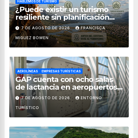
HABLEMOS DE TURISMO
¿Puede existir un turismo
resiliente sin planificación
territorial?
7 DE AGOSTO DE 2026
FRANCISCA
MIGUEZ BOWEN
AEROLÍNEAS
EMPRESAS TURÍSTICAS
GAP cuenta con ocho salas
de lactancia en aeropuertos
de México
7 DE AGOSTO DE 2026
ENTORNO
TURÍSTICO