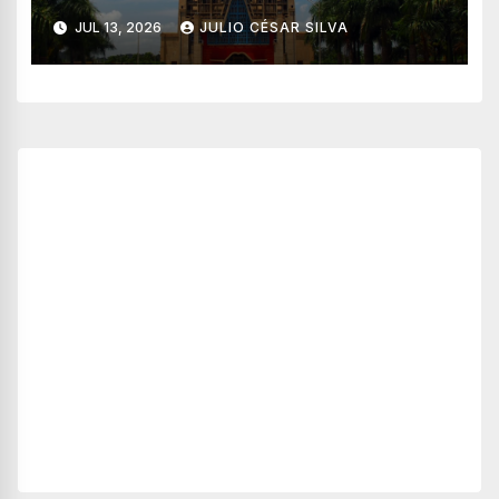
modelo de turismo religioso
JUL 13, 2026
JULIO CÉSAR SILVA
más allá del sol y playa?