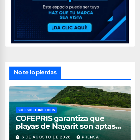
No te lo pierdas
SUCESOS TURÍSTICOS
COFEPRIS garantiza que
playas de Nayarit son aptas
para uso recreativo
6 DE AGOSTO DE 2026
PRENSA