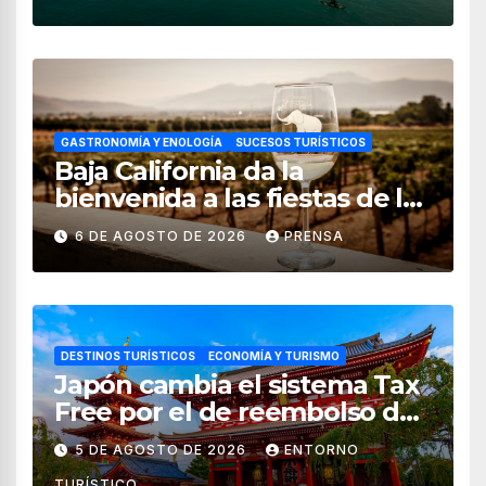
GASTRONOMÍA Y ENOLOGÍA
SUCESOS TURÍSTICOS
Baja California da la
bienvenida a las fiestas de la
vendimia 2026
6 DE AGOSTO DE 2026
PRENSA
DESTINOS TURÍSTICOS
ECONOMÍA Y TURISMO
Japón cambia el sistema Tax
Free por el de reembolso de
impuestos desde noviembre
5 DE AGOSTO DE 2026
ENTORNO
de 2026
TURÍSTICO