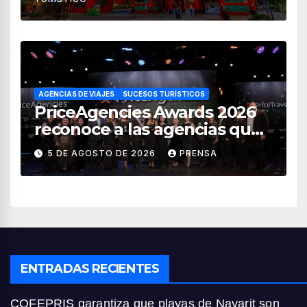
AGENCIAS DE VIAJES
SUCESOS TURÍSTICOS
PriceAgencies Awards 2026
reconoce a las agencias que
impulsan el crecimiento del
5 DE AGOSTO DE 2026
PRENSA
turismo en México
ENTRADAS RECIENTES
COFEPRIS garantiza que playas de Nayarit son