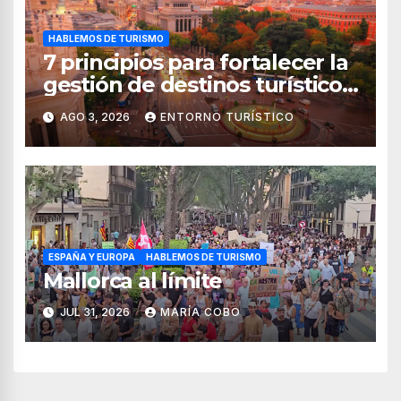
HABLEMOS DE TURISMO
7 principios para fortalecer la
gestión de destinos turísticos,
según el WTTC
AGO 3, 2026
ENTORNO TURÍSTICO
ESPAÑA Y EUROPA
HABLEMOS DE TURISMO
Mallorca al límite
JUL 31, 2026
MARÍA COBO