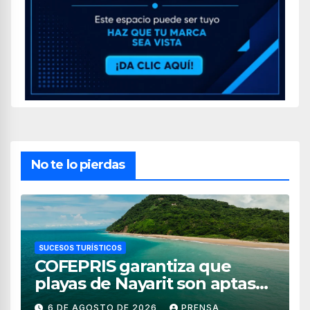
No te lo pierdas
SUCESOS TURÍSTICOS
COFEPRIS garantiza que
playas de Nayarit son aptas
para uso recreativo
6 DE AGOSTO DE 2026
PRENSA