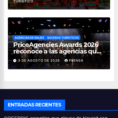
TURÍSTICO
AGENCIAS DE VIAJES
SUCESOS TURÍSTICOS
PriceAgencies Awards 2026
reconoce a las agencias que
impulsan el crecimiento del
5 DE AGOSTO DE 2026
PRENSA
turismo en México
ENTRADAS RECIENTES