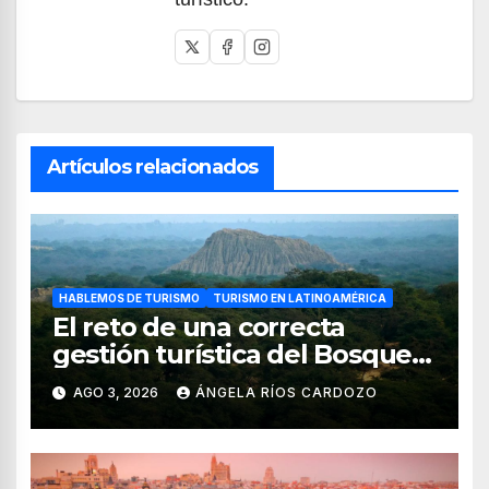
Artículos relacionados
HABLEMOS DE TURISMO
TURISMO EN LATINOAMÉRICA
El reto de una correcta
gestión turística del Bosque
de Pomac (en Perú)
AGO 3, 2026
ÁNGELA RÍOS CARDOZO