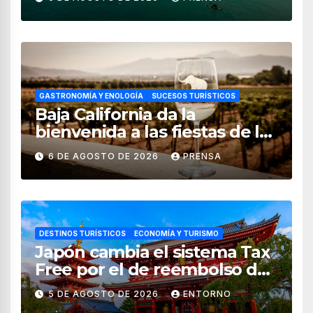
GASTRONOMÍA Y ENOLOGÍA
SUCESOS TURÍSTICOS
Baja California da la
bienvenida a las fiestas de la
vendimia 2026
6 DE AGOSTO DE 2026
PRENSA
DESTINOS TURÍSTICOS
ECONOMÍA Y TURISMO
Japón cambia el sistema Tax
Free por el de reembolso de
impuestos desde noviembre
5 DE AGOSTO DE 2026
ENTORNO
de 2026