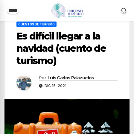
Saltar
CUENTOS DE TURISMO
al
Es difícil llegar a la
contenido
navidad (cuento de
turismo)
Por
Luis Carlos Palazuelos
DIC 15, 2021