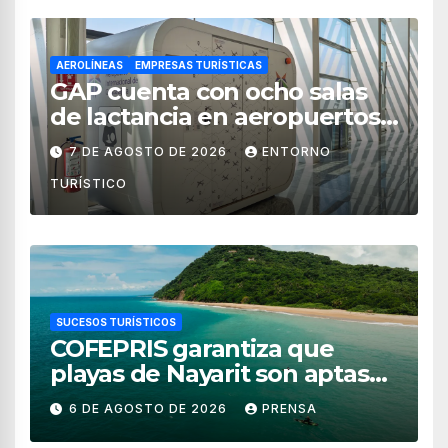
AEROLÍNEAS
EMPRESAS TURÍSTICAS
GAP cuenta con ocho salas
de lactancia en aeropuertos
de México
7 DE AGOSTO DE 2026
ENTORNO
TURÍSTICO
SUCESOS TURÍSTICOS
COFEPRIS garantiza que
playas de Nayarit son aptas
para uso recreativo
6 DE AGOSTO DE 2026
PRENSA