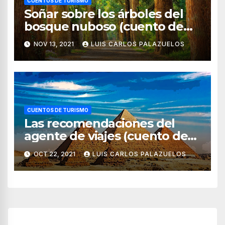
CUENTOS DE TURISMO
Soñar sobre los árboles del
bosque nuboso (cuento de
turismo)
NOV 13, 2021
LUIS CARLOS PALAZUELOS
CUENTOS DE TURISMO
Las recomendaciones del
agente de viajes (cuento de
turismo)
OCT 22, 2021
LUIS CARLOS PALAZUELOS