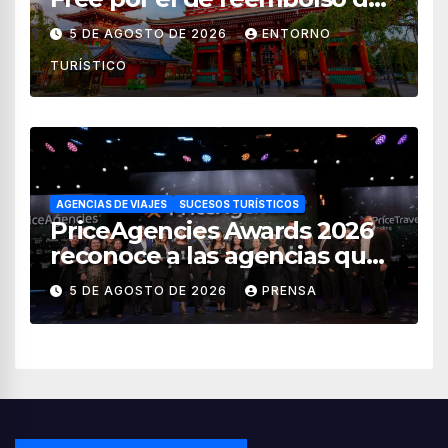
impuestos desde noviembre
5 DE AGOSTO DE 2026
ENTORNO
de 2026
TURÍSTICO
AGENCIAS DE VIAJES
SUCESOS TURÍSTICOS
PriceAgencies Awards 2026
reconoce a las agencias que
impulsan el crecimiento del
5 DE AGOSTO DE 2026
PRENSA
turismo en México