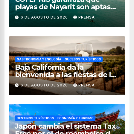
playas de Nayarit son aptas
para uso recreativo
6 DE AGOSTO DE 2026
PRENSA
GASTRONOMÍA Y ENOLOGÍA
SUCESOS TURÍSTICOS
Baja California da la
bienvenida a las fiestas de la
vendimia 2026
6 DE AGOSTO DE 2026
PRENSA
DESTINOS TURÍSTICOS
ECONOMÍA Y TURISMO
Japón cambia el sistema Tax
Free por el de reembolso de