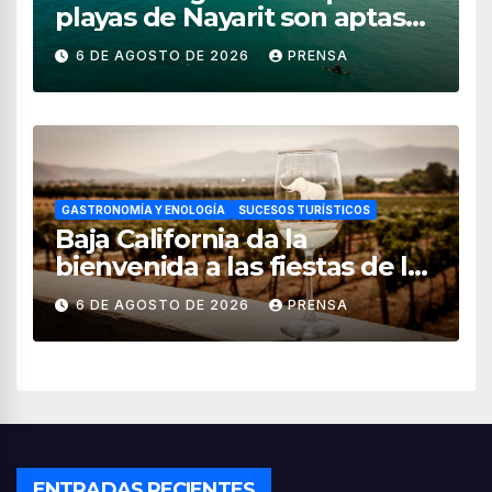
playas de Nayarit son aptas
para uso recreativo
6 DE AGOSTO DE 2026
PRENSA
GASTRONOMÍA Y ENOLOGÍA
SUCESOS TURÍSTICOS
Baja California da la
bienvenida a las fiestas de la
vendimia 2026
6 DE AGOSTO DE 2026
PRENSA
ENTRADAS RECIENTES