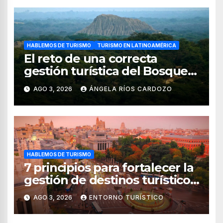
HABLEMOS DE TURISMO
TURISMO EN LATINOAMÉRICA
El reto de una correcta
gestión turística del Bosque
de Pomac (en Perú)
AGO 3, 2026
ÁNGELA RÍOS CARDOZO
HABLEMOS DE TURISMO
7 principios para fortalecer la
gestión de destinos turísticos,
según el WTTC
AGO 3, 2026
ENTORNO TURÍSTICO