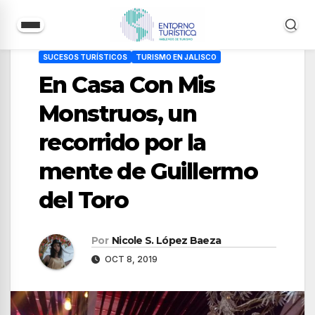
Saltar
SUCESOS TURÍSTICOS
TURISMO EN JALISCO
al
En Casa Con Mis
contenido
Monstruos, un
recorrido por la
mente de Guillermo
del Toro
Por
Nicole S. López Baeza
OCT 8, 2019