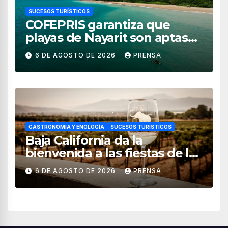
SUCESOS TURÍSTICOS
COFEPRIS garantiza que
playas de Nayarit son aptas
para uso recreativo
6 DE AGOSTO DE 2026
PRENSA
GASTRONOMÍA Y ENOLOGÍA
SUCESOS TURÍSTICOS
Baja California da la
bienvenida a las fiestas de la
vendimia 2026
6 DE AGOSTO DE 2026
PRENSA