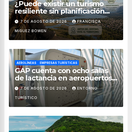
¿Puede existir un turismo
resiliente sin planificación
territorial?
7 DE AGOSTO DE 2026
FRANCISCA
MIGUEZ BOWEN
AEROLÍNEAS
EMPRESAS TURÍSTICAS
GAP cuenta con ocho salas
de lactancia en aeropuertos
de México
7 DE AGOSTO DE 2026
ENTORNO
TURÍSTICO