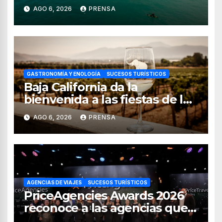
para uso recreativo
AGO 6, 2026
PRENSA
GASTRONOMÍA Y ENOLOGÍA
SUCESOS TURÍSTICOS
Baja California da la
bienvenida a las fiestas de la
vendimia 2026
AGO 6, 2026
PRENSA
AGENCIAS DE VIAJES
SUCESOS TURÍSTICOS
PriceAgencies Awards 2026
reconoce a las agencias que
impulsan el crecimiento del