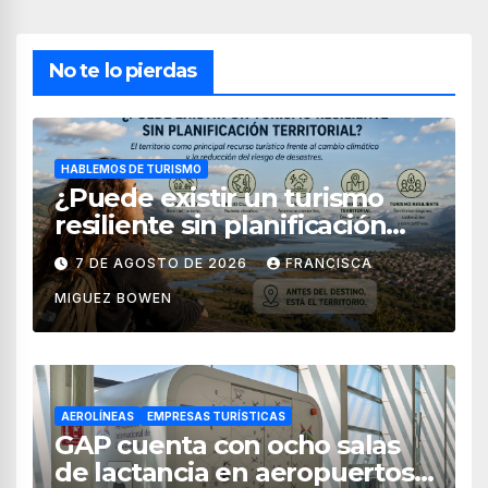
No te lo pierdas
HABLEMOS DE TURISMO
¿Puede existir un turismo
resiliente sin planificación
territorial?
7 DE AGOSTO DE 2026
FRANCISCA
MIGUEZ BOWEN
AEROLÍNEAS
EMPRESAS TURÍSTICAS
GAP cuenta con ocho salas
de lactancia en aeropuertos