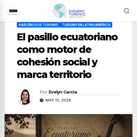
Saltar
HABLEMOS DE TURISMO
TURISMO EN LATINOAMÉRICA
al
El pasillo ecuatoriano
contenido
como motor de
cohesión social y
marca territorio
Por
Evelyn García
MAY 15, 2026