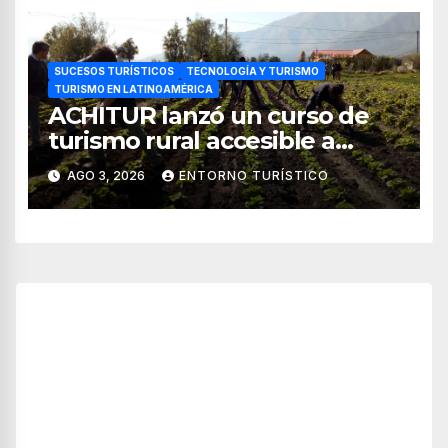
SUCESOS TURÍSTICOS
TECNOLOGÍA Y TURISMO
TURISMO EN LATINOAMÉRICA
ACHITUR lanzó un curso de
turismo rural accesible a
través de WhatsApp
AGO 3, 2026
ENTORNO TURÍSTICO