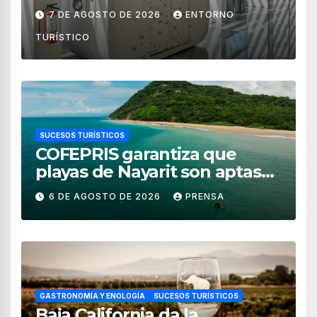
de México
7 DE AGOSTO DE 2026
ENTORNO
TURÍSTICO
SUCESOS TURÍSTICOS
COFEPRIS garantiza que
playas de Nayarit son aptas
para uso recreativo
6 DE AGOSTO DE 2026
PRENSA
GASTRONOMÍA Y ENOLOGÍA
SUCESOS TURÍSTICOS
Baja California da la