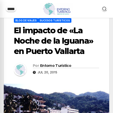
Saltar
BLOG DE VIAJES
SUCESOS TURÍSTICOS
al
El impacto de «La
contenido
Noche de la Iguana»
en Puerto Vallarta
Por
Entorno Turístico
JUL 20, 2015