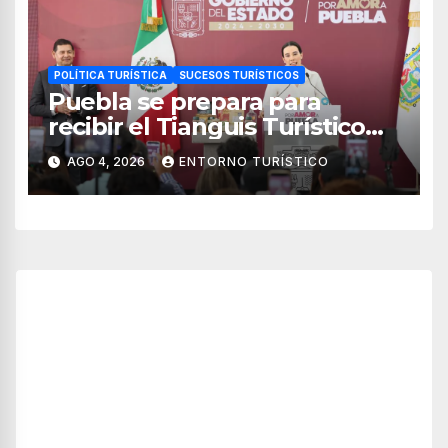
POLÍTICA TURÍSTICA
SUCESOS TURÍSTICOS
Puebla se prepara para
recibir el Tianguis Turístico
México 2027
AGO 4, 2026
ENTORNO TURÍSTICO