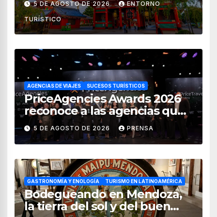
5 DE AGOSTO DE 2026
ENTORNO
de 2026
TURÍSTICO
AGENCIAS DE VIAJES
SUCESOS TURÍSTICOS
PriceAgencies Awards 2026
reconoce a las agencias que
impulsan el crecimiento del
5 DE AGOSTO DE 2026
PRENSA
turismo en México
GASTRONOMÍA Y ENOLOGÍA
TURISMO EN LATINOAMÉRICA
Bodegueando en Mendoza,
la tierra del sol y del buen