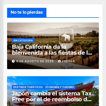
No te lo pierdas
SIN CATEGORÍA
Baja California da la
bienvenida a las fiestas de la
vendimia 2026
6 DE AGOSTO DE 2026
PRENSA
DESTINOS TURÍSTICOS
ECONOMÍA Y TURISMO
Japón cambia el sistema Tax
Free por el de reembolso de
impuestos desde noviembre