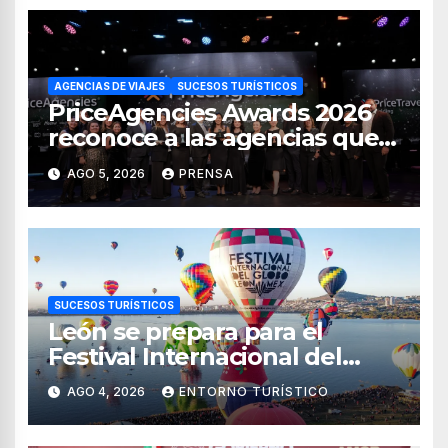
AGENCIAS DE VIAJES
SUCESOS TURÍSTICOS
PriceAgencies Awards 2026
reconoce a las agencias que
impulsan el crecimiento del
AGO 5, 2026
PRENSA
turismo en México
SUCESOS TURÍSTICOS
León se prepara para el
Festival Internacional del
Globo 2026 con pilotos de 25
AGO 4, 2026
ENTORNO TURÍSTICO
países