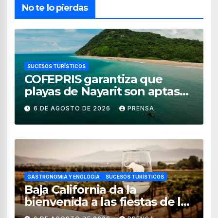
No te lo pierdas
SUCESOS TURÍSTICOS
COFEPRIS garantiza que
playas de Nayarit son aptas
para uso recreativo
6 DE AGOSTO DE 2026
PRENSA
GASTRONOMÍA Y ENOLOGÍA
SUCESOS TURÍSTICOS
Baja California da la
bienvenida a las fiestas de la
vendimia 2026