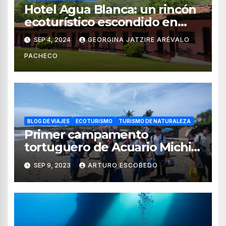
Hotel Agua Blanca: un rincón
ecoturístico escondido en
Michoacán
SEP 4, 2024
GEORGINA JATZIRE ARÉVALO
PACHECO
BLOG DE VIAJES
ECOTURISMO
TURISMO DE NATURALEZA
Primer campamento
tortuguero de Acuario Michin;
crónica de un proyecto de
SEP 9, 2023
ARTURO ESCOBEDO
conservación