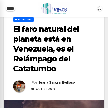
Saltar
ECOTURISMO
al
El faro natural del
contenido
planeta está en
Venezuela, es el
Relámpago del
Catatumbo
Por
Ileana Salazar Belloso
OCT 31, 2016