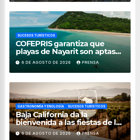
SUCESOS TURÍSTICOS
COFEPRIS garantiza que
playas de Nayarit son aptas
para uso recreativo
6 DE AGOSTO DE 2026
PRENSA
GASTRONOMÍA Y ENOLOGÍA
SUCESOS TURÍSTICOS
Baja California da la
bienvenida a las fiestas de la
vendimia 2026
6 DE AGOSTO DE 2026
PRENSA