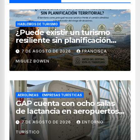
HABLEMOS DE TURISMO
¿Puede existir un turismo
resiliente sin planificación
territorial?
7 DE AGOSTO DE 2026
FRANCISCA
MIGUEZ BOWEN
AEROLÍNEAS
EMPRESAS TURÍSTICAS
GAP cuenta con ocho salas
de lactancia en aeropuertos
de México
7 DE AGOSTO DE 2026
ENTORNO
TURÍSTICO