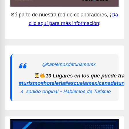
Sé parte de nuestra red de colaboradores, ¡
Da
clic aquí para más información
!
@hablemosdeturismomx
10 Lugares en los que puede trab
#turismo
#hoteleria
#escuelamexicanadeturi
♬ sonido original - Hablemos de Turismo