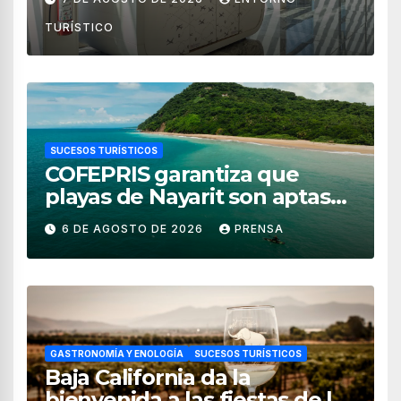
TURÍSTICO
SUCESOS TURÍSTICOS
COFEPRIS garantiza que
playas de Nayarit son aptas
para uso recreativo
6 DE AGOSTO DE 2026
PRENSA
GASTRONOMÍA Y ENOLOGÍA
SUCESOS TURÍSTICOS
Baja California da la
bienvenida a las fiestas de la