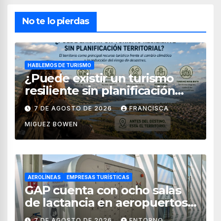
No te lo pierdas
HABLEMOS DE TURISMO
¿Puede existir un turismo
resiliente sin planificación
territorial?
7 DE AGOSTO DE 2026
FRANCISCA
MIGUEZ BOWEN
AEROLÍNEAS
EMPRESAS TURÍSTICAS
GAP cuenta con ocho salas
de lactancia en aeropuertos
de México
7 DE AGOSTO DE 2026
ENTORNO