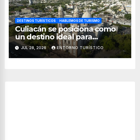
DESTINOS TURÍSTICOS
HABLEMOS DE TURISMO
Culiacán se posiciona como
un destino ideal para
combinar negocios y turismo
JUL 28, 2026
ENTORNO TURÍSTICO