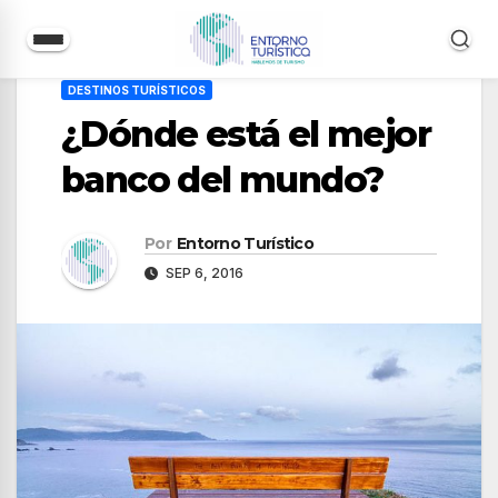
Saltar
DESTINOS TURÍSTICOS
al
¿Dónde está el mejor
contenido
banco del mundo?
Por
Entorno Turístico
SEP 6, 2016