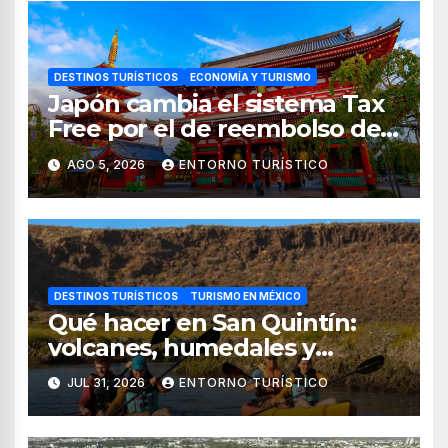
DESTINOS TURÍSTICOS
ECONOMÍA Y TURISMO
Japón cambia el sistema Tax
Free por el de reembolso de
impuestos desde noviembre
AGO 5, 2026
ENTORNO TURÍSTICO
de 2026
DESTINOS TURÍSTICOS
TURISMO EN MÉXICO
Qué hacer en San Quintín:
volcanes, humedales y
sabores del mar
JUL 31, 2026
ENTORNO TURÍSTICO