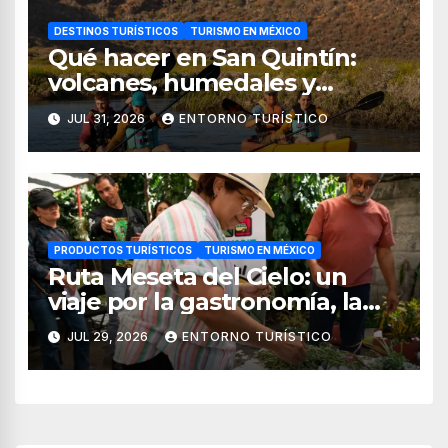
DESTINOS TURÍSTICOS
TURISMO EN MÉXICO
Qué hacer en San Quintín:
volcanes, humedales y
sabores del mar
JUL 31, 2026
ENTORNO TURÍSTICO
PRODUCTOS TURÍSTICOS
TURISMO EN MÉXICO
Ruta Meseta del Cielo: un
viaje por la gastronomía, la
cultura y los paisajes de
JUL 29, 2026
ENTORNO TURÍSTICO
Nayarit