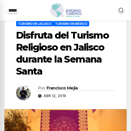
Saltar
TURISMO EN JALISCO
TURISMO EN MÉXICO
al
Disfruta del Turismo
contenido
Religioso en Jalisco
durante la Semana
Santa
Por
Francisco Mejía
ABR 12, 2019