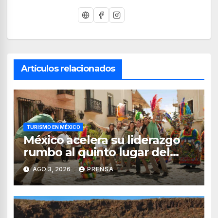
Artículos relacionados
TURISMO EN MÉXICO
México acelera su liderazgo
rumbo al quinto lugar del
turismo mundial
AGO 3, 2026
PRENSA