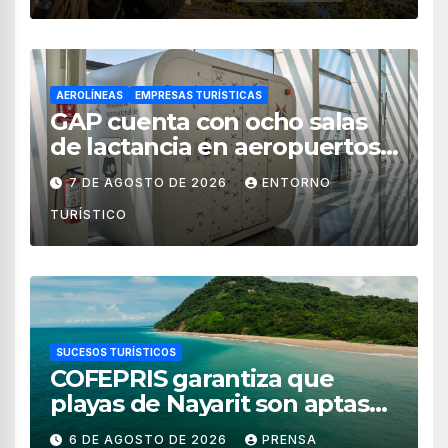
AEROLÍNEAS
EMPRESAS TURÍSTICAS
GAP cuenta con ocho salas
de lactancia en aeropuertos
de México
7 DE AGOSTO DE 2026
ENTORNO
TURÍSTICO
SUCESOS TURÍSTICOS
COFEPRIS garantiza que
playas de Nayarit son aptas
para uso recreativo
6 DE AGOSTO DE 2026
PRENSA