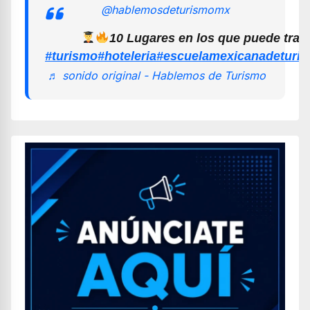
@hablemosdeturismomx
10 Lugares en los que puede trab
#turismo
#hoteleria
#escuelamexicanadeturi
♬ sonido original - Hablemos de Turismo