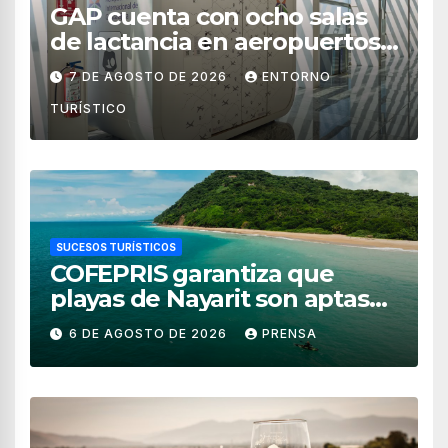
GAP cuenta con ocho salas
de lactancia en aeropuertos
de México
7 DE AGOSTO DE 2026
ENTORNO
TURÍSTICO
SUCESOS TURÍSTICOS
COFEPRIS garantiza que
playas de Nayarit son aptas
para uso recreativo
6 DE AGOSTO DE 2026
PRENSA