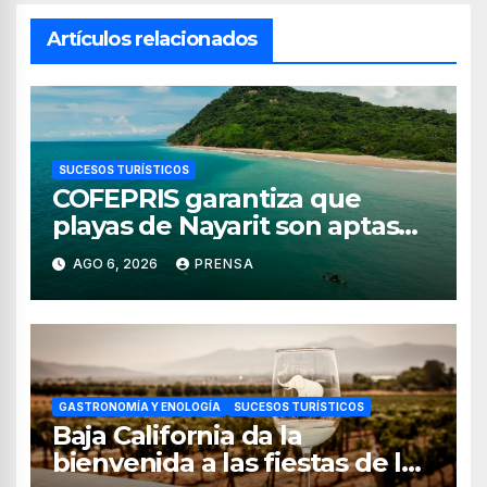
Artículos relacionados
SUCESOS TURÍSTICOS
COFEPRIS garantiza que
playas de Nayarit son aptas
para uso recreativo
AGO 6, 2026
PRENSA
GASTRONOMÍA Y ENOLOGÍA
SUCESOS TURÍSTICOS
Baja California da la
bienvenida a las fiestas de la