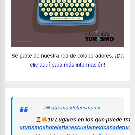
Sé parte de nuestra red de colaboradores, ¡
Da
clic aquí para más información
!
@hablemosdeturismomx
10 Lugares en los que puede trab
#turismo
#hoteleria
#escuelamexicanadeturi