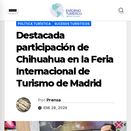
Saltar
POLÍTICA TURÍSTICA
SUCESOS TURÍSTICOS
al
Destacada
contenido
participación de
Chihuahua en la Feria
Internacional de
Turismo de Madrid
Por
Prensa
ENE 28, 2026