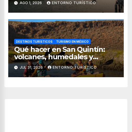
AGO 1, 2026
ENTORNO TURÍSTICO
DESTINOS TURÍSTICOS
TURISMO EN MÉXICO
Qué hacer en San Quintín:
volcanes, humedales y
sabores del mar
JUL 31, 2026
ENTORNO TURÍSTICO