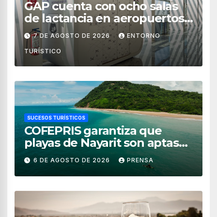
GAP cuenta con ocho salas
de lactancia en aeropuertos
de México
7 DE AGOSTO DE 2026
ENTORNO
TURÍSTICO
SUCESOS TURÍSTICOS
COFEPRIS garantiza que
playas de Nayarit son aptas
para uso recreativo
6 DE AGOSTO DE 2026
PRENSA