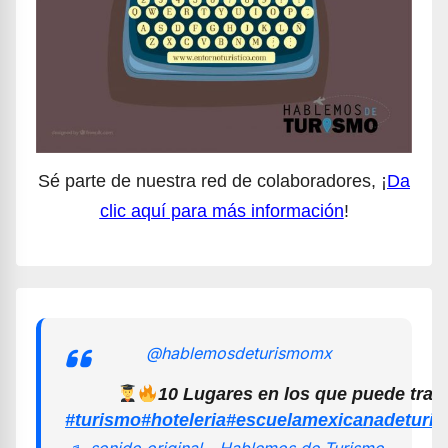
Sé parte de nuestra red de colaboradores, ¡
Da
clic aquí para más información
!
@hablemosdeturismomx
10 Lugares en los que puede trab
#turismo
#hoteleria
#escuelamexicanadeturi
♬ sonido original - Hablemos de Turismo