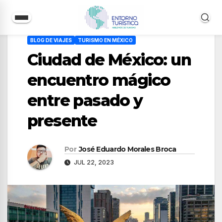
Saltar
BLOG DE VIAJES
TURISMO EN MÉXICO
al
Ciudad de México: un
contenido
encuentro mágico
entre pasado y
presente
Por
José Eduardo Morales Broca
JUL 22, 2023