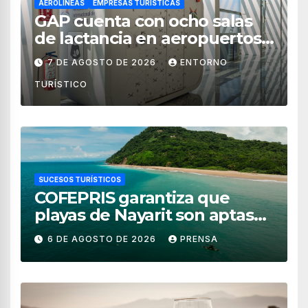
AEROLÍNEAS
EMPRESAS TURÍSTICAS
GAP cuenta con ocho salas
de lactancia en aeropuertos
de México
7 DE AGOSTO DE 2026
ENTORNO
TURÍSTICO
SUCESOS TURÍSTICOS
COFEPRIS garantiza que
playas de Nayarit son aptas
para uso recreativo
6 DE AGOSTO DE 2026
PRENSA