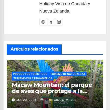
Holiday Visa de Canadá y
Nueva Zelanda.
Artículos relacionados
PRODUCTOS TURÍSTICOS
TURISMO DE NATURALEZA
TURISMO EN LATINOAMÉRICA
Macaw Mountain: el parque
de aves que protege a la
guacamaya roja en Honduras
JUL 20, 2026
FRANCISCO MEJÍA