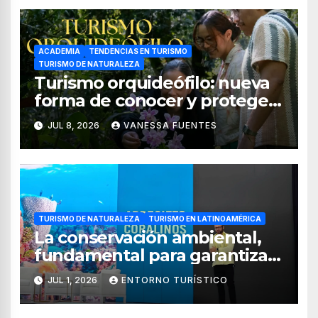
ACADEMIA
TENDENCIAS EN TURISMO
TURISMO DE NATURALEZA
Turismo orquideófilo: nueva
forma de conocer y proteger
las orquídeas de México
JUL 8, 2026
VANESSA FUENTES
TURISMO DE NATURALEZA
TURISMO EN LATINOAMÉRICA
La conservación ambiental,
fundamental para garantizar
la sostenibilidad del turismo
JUL 1, 2026
ENTORNO TURÍSTICO