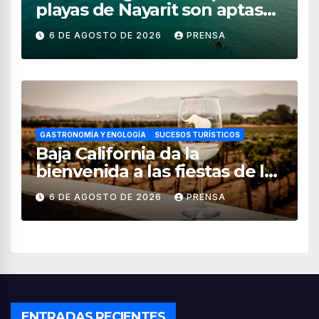
playas de Nayarit son aptas
para uso recreativo
6 DE AGOSTO DE 2026
PRENSA
GASTRONOMÍA Y ENOLOGÍA
SUCESOS TURÍSTICOS
Baja California da la
bienvenida a las fiestas de la
vendimia 2026
6 DE AGOSTO DE 2026
PRENSA
ENTRADAS RECIENTES