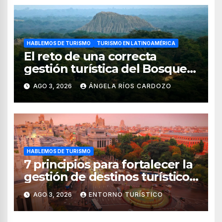
HABLEMOS DE TURISMO
TURISMO EN LATINOAMÉRICA
El reto de una correcta
gestión turística del Bosque
de Pomac (en Perú)
AGO 3, 2026
ÁNGELA RÍOS CARDOZO
HABLEMOS DE TURISMO
7 principios para fortalecer la
gestión de destinos turísticos,
según el WTTC
AGO 3, 2026
ENTORNO TURÍSTICO