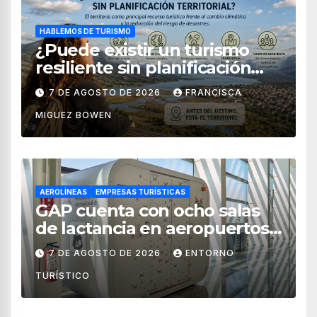
HABLEMOS DE TURISMO
¿Puede existir un turismo
resiliente sin planificación
territorial?
7 DE AGOSTO DE 2026
FRANCISCA
MIGUEZ BOWEN
AEROLÍNEAS
EMPRESAS TURÍSTICAS
GAP cuenta con ocho salas
de lactancia en aeropuertos
de México
7 DE AGOSTO DE 2026
ENTORNO
TURÍSTICO