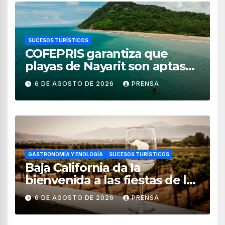
SUCESOS TURÍSTICOS
COFEPRIS garantiza que
playas de Nayarit son aptas
para uso recreativo
6 DE AGOSTO DE 2026
PRENSA
GASTRONOMÍA Y ENOLOGÍA
SUCESOS TURÍSTICOS
Baja California da la
bienvenida a las fiestas de la
vendimia 2026
6 DE AGOSTO DE 2026
PRENSA