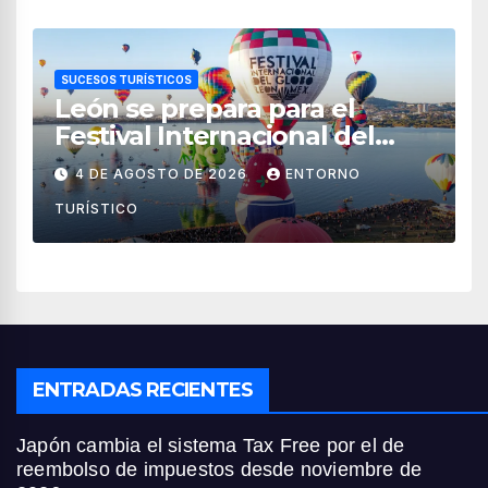
SUCESOS TURÍSTICOS
León se prepara para el
Festival Internacional del
Globo 2026 con pilotos de 25
4 DE AGOSTO DE 2026
ENTORNO
países
TURÍSTICO
ENTRADAS RECIENTES
Japón cambia el sistema Tax Free por el de
reembolso de impuestos desde noviembre de