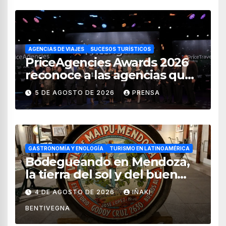
AGENCIAS DE VIAJES
SUCESOS TURÍSTICOS
PriceAgencies Awards 2026
reconoce a las agencias que
impulsan el crecimiento del
5 DE AGOSTO DE 2026
PRENSA
turismo en México
GASTRONOMÍA Y ENOLOGÍA
TURISMO EN LATINOAMÉRICA
Bodegueando en Mendoza,
la tierra del sol y del buen
vino
4 DE AGOSTO DE 2026
IÑAKI
BENTIVEGNA