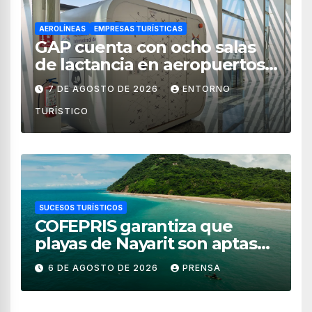
AEROLÍNEAS
EMPRESAS TURÍSTICAS
GAP cuenta con ocho salas
de lactancia en aeropuertos
de México
7 DE AGOSTO DE 2026
ENTORNO
TURÍSTICO
SUCESOS TURÍSTICOS
COFEPRIS garantiza que
playas de Nayarit son aptas
para uso recreativo
6 DE AGOSTO DE 2026
PRENSA