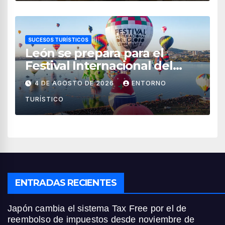
SUCESOS TURÍSTICOS
León se prepara para el
Festival Internacional del
Globo 2026 con pilotos de 25
4 DE AGOSTO DE 2026
ENTORNO
países
TURÍSTICO
ENTRADAS RECIENTES
Japón cambia el sistema Tax Free por el de
reembolso de impuestos desde noviembre de