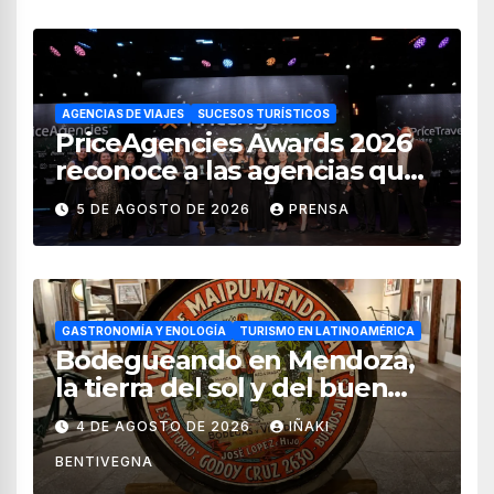
AGENCIAS DE VIAJES
SUCESOS TURÍSTICOS
PriceAgencies Awards 2026
reconoce a las agencias que
impulsan el crecimiento del
5 DE AGOSTO DE 2026
PRENSA
turismo en México
GASTRONOMÍA Y ENOLOGÍA
TURISMO EN LATINOAMÉRICA
Bodegueando en Mendoza,
la tierra del sol y del buen
vino
4 DE AGOSTO DE 2026
IÑAKI
BENTIVEGNA