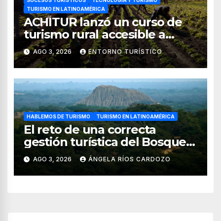
TURISMO EN LATINOAMÉRICA
ACHITUR lanzó un curso de
turismo rural accesible a
través de WhatsApp
AGO 3, 2026
ENTORNO TURÍSTICO
HABLEMOS DE TURISMO
TURISMO EN LATINOAMÉRICA
El reto de una correcta
gestión turística del Bosque
de Pomac (en Perú)
AGO 3, 2026
ÁNGELA RÍOS CARDOZO