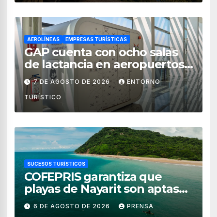
AEROLÍNEAS
EMPRESAS TURÍSTICAS
GAP cuenta con ocho salas
de lactancia en aeropuertos
de México
7 DE AGOSTO DE 2026
ENTORNO
TURÍSTICO
SUCESOS TURÍSTICOS
COFEPRIS garantiza que
playas de Nayarit son aptas
para uso recreativo
6 DE AGOSTO DE 2026
PRENSA