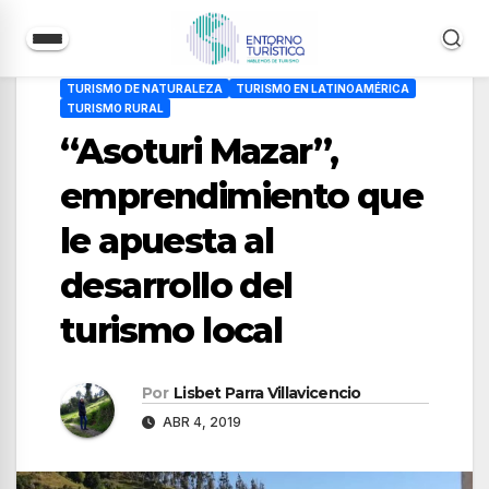
Saltar
TURISMO DE NATURALEZA
TURISMO EN LATINOAMÉRICA
al
TURISMO RURAL
contenido
“Asoturi Mazar”,
emprendimiento que
le apuesta al
desarrollo del
turismo local
Por
Lisbet Parra Villavicencio
ABR 4, 2019