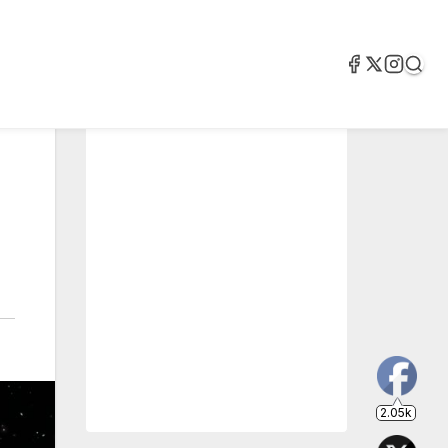
2.05k