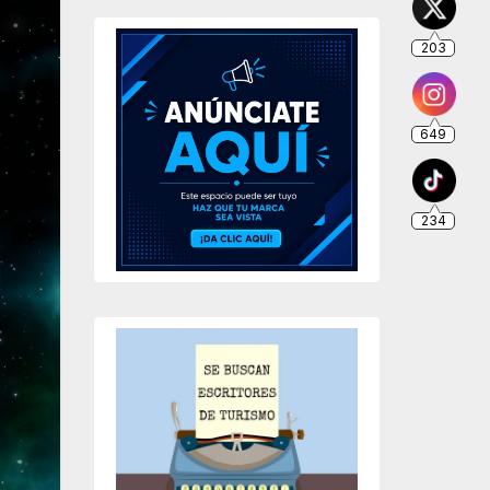
203
649
234