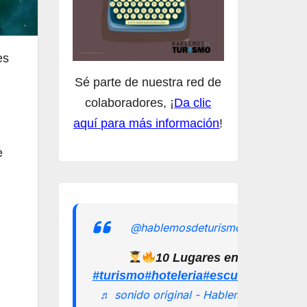
es
Sé parte de nuestra red de
colaboradores, ¡
Da clic
aquí para más información
!
e
@hablemosdeturismomx
10 Lugares en los que pu
#turismo
#hoteleria
#escuelamexican
♬ sonido original - Hablemos de