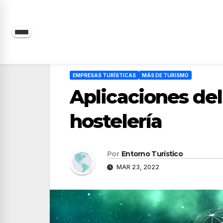
Saltar
al
contenido
EMPRESAS TURÍSTICAS
MÁS DE TURISMO
Aplicaciones del
hostelería
Por
Entorno Turístico
MAR 23, 2022