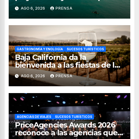
para uso recreativo
AGO 6, 2026
PRENSA
GASTRONOMÍA Y ENOLOGÍA
SUCESOS TURÍSTICOS
Baja California da la
bienvenida a las fiestas de la
vendimia 2026
AGO 6, 2026
PRENSA
AGENCIAS DE VIAJES
SUCESOS TURÍSTICOS
PriceAgencies Awards 2026
reconoce a las agencias que