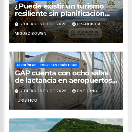
¿Puede existir un turismo
resiliente sin planificación
territorial?
7 DE AGOSTO DE 2026
FRANCISCA
MIGUEZ BOWEN
AEROLÍNEAS
EMPRESAS TURÍSTICAS
GAP cuenta con ocho salas
de lactancia en aeropuertos
de México
7 DE AGOSTO DE 2026
ENTORNO
TURÍSTICO