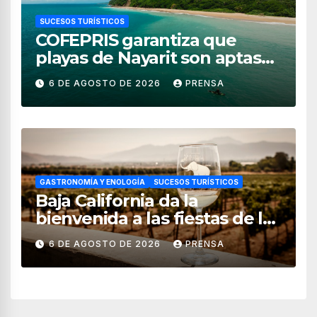
SUCESOS TURÍSTICOS
COFEPRIS garantiza que
playas de Nayarit son aptas
para uso recreativo
6 DE AGOSTO DE 2026
PRENSA
GASTRONOMÍA Y ENOLOGÍA
SUCESOS TURÍSTICOS
Baja California da la
bienvenida a las fiestas de la
vendimia 2026
6 DE AGOSTO DE 2026
PRENSA