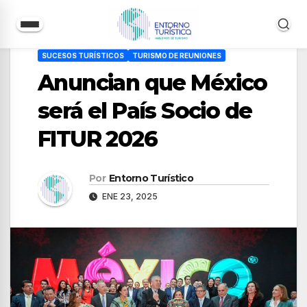
Saltar
SUCESOS TURÍSTICOS
TURISMO DE REUNIONES
al
Anuncian que México
contenido
será el País Socio de
FITUR 2026
Por
Entorno Turístico
ENE 23, 2025